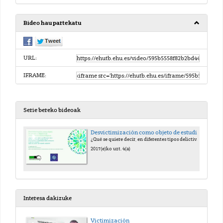
Bideo hau partekatu
URL:
IFRAME:
Serie bereko bideoak
Desvictimización como objeto de estudio y objetivo de intervención victimológicos
¿Qué se quiere decir, en diferentes tipos delictivos, cuando se dice que la intervención victimológica debe orientarse a que las víctimas dejen de serlo?
2017(e)ko uzt. 4(a)
Interesa dakizuke
Victimización