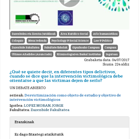
Zuzenbidea eta Zientza Juridikoak
Área Xurídico-Social
Arlo humanistikoa
Coloquio
Mesa redonda
Psychology & Social Science
Law & Politics
Zuzenbide Fakultatea
Fakultate/Eskolak
Gipuzkoako Campusa
Campusa
Últimos Añadidos (Anunciado)
Kriminologiaren Euskal Institutua
Inguruan
Grabaketa data: 04/07/2017
Ikusia: 224 aldiz
¿Qué se quiere decir, en diferentes tipos delictivos,
cuando se dice que la intervención victimológica debe
orientarse a que las víctimas dejen de serlo?
UN DEBATE ABIERTO
serieak:
Desvictimización como objeto de estudio y objetivo de
intervención victimológicos
Igorlea:
LOPEZ MORAN, JORGE
Fakultatea:
Zuzenbide Fakultatea
Eranskinak
Ez dago fitxategi atxikiturik