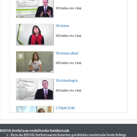
2021(e)ko ots. 15(a)
Víctima
2021(e)ko ots. 15(a)
Víctima ideal
2021(e)ko ots. 15(a)
Victimología
2021(e)ko ots. 15(a)
CURACION
2021(e)ko ots. 15(a)
EHUtb Zerbitzua erabiltzeko baldintzak:
1.- Ezin da EHUtb Zerbitzuaren bitartez gordetako materiala beste biltegi
Enpoderamiento