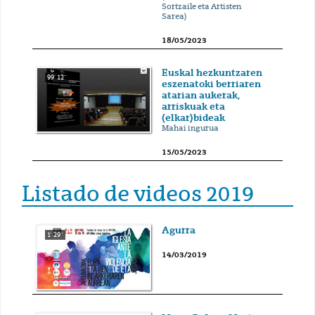
Sortzaile eta Artisten
Sarea)
18/05/2023
Euskal hezkuntzaren
99' 12''
eszenatoki berriaren
atarian aukerak,
arriskuak eta
(elkar)bideak
Mahai ingurua
15/05/2023
Listado de videos 2019
Agurra
1' 29''
14/03/2019