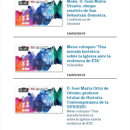
Mons. D. Juan María
26' 50''
Uriarte, obispo
emérito de San
Sebastián-Donostia.
Conferencia de
clausura
14/03/2019
Mesa-coloquio “Una
35' 35''
mirada histórica
sobre la Iglesia ante la
violencia de ETA”
Solasaldia
14/03/2019
D. José María Ortiz de
22' 01''
Orruño, profesor
titular de Historia
Contemporánea de la
UPV/EHU.
Mesa-coloquio “Una
mirada histórica
sobre la Iglesia ante la
violencia de ETA”