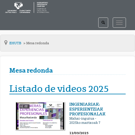
TOGGLE
TOGGLE
SEARCH
NAVIGAT
EHUTB
Mesa redonda
Mesa redonda
Listado de videos 2025
INGENIARIAK:
52' 03''
ESPERIENTZIAK
PROFESIONALAK
Mahai-ingurua -
2025ko martxoak 7
12/03/2025