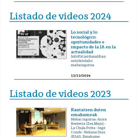
Listado de videos 2024
Lo social y lo
84' 48''
tecnológico:
oportunidades e
impacto de la IA en la
actualidad
InfoFIA jardunaldian
antolatutako
mahaingurua
12/12/2024
Listado de videos 2023
Kantatzen duten
68' 15''
emakumeak
Mahai ingurua: Aiora
Renteria (Zea Mays) -
La Chula Potra - Inge
Conde - Nekane Díaz
(ESAS, Emakume