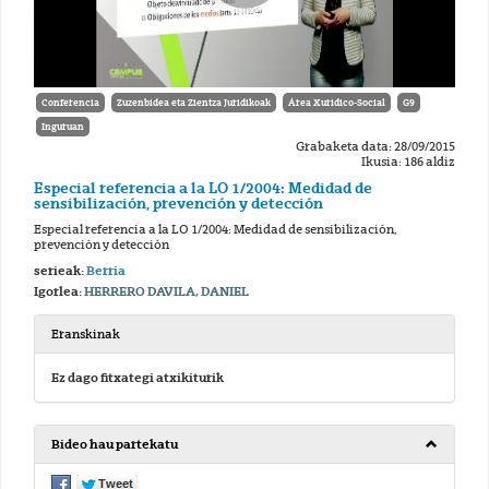
Conferencia
Zuzenbidea eta Zientza Juridikoak
Área Xurídico-Social
G9
Inguruan
Grabaketa data: 28/09/2015
Ikusia: 186 aldiz
Especial referencia a la LO 1/2004: Medidad de
sensibilización, prevención y detección
Especial referencia a la LO 1/2004: Medidad de sensibilización,
prevención y detección
serieak:
Berria
Igorlea:
HERRERO DAVILA, DANIEL
Eranskinak
Ez dago fitxategi atxikiturik
Bideo hau partekatu