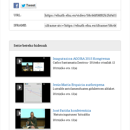
URL:
IFRAME:
Serie bereko bideoak
Inagurazioa AGORA 2015 Kongresua
Carlos Santamaria Zentroa - 2015eko otsailak 12
2015(e)ko ots. 12(a)
Jesús María Erquicia aurkezpena
Lurralde antolamenduaren gidalerroen aldaketa. Eusko Jaurlaritza aurkezpena
2015(e)ko ots. 12(a)
José Fariña konferentzia
"Natura ingurunea" hitzaldia
2015(e)ko ots. 12(a)