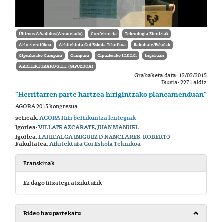
Últimos Añadidos (Anunciado)
Conferencia
Teknologia Zientziak
Arlo zientifikoa
Arkitektura Goi Eskola Teknikoa
Fakultate/Eskolak
Gipuzkoako Campusa
Campusa
Gipuzkoako I.I.S.I.G.
Inguruan
ARKITEKTURAKO G.E.T. (GIPUZKOA)
Grabaketa data: 12/02/2015
Ikusia: 2271 aldiz
"Herritarren parte hartzea hirigintzako planeamenduan"
AGORA 2015 kongresua
serieak:
AGORA Hiri berrikuntza lentegiak
Igorlea:
VILLATE AZCARATE, JUAN MANUEL
Igorlea:
LAHIDALGA IÑIGUEZ D NANCLARES, ROBERTO
Fakultatea:
Arkitektura Goi Eskola Teknikoa
Eranskinak
Ez dago fitxategi atxikiturik
Bideo hau partekatu