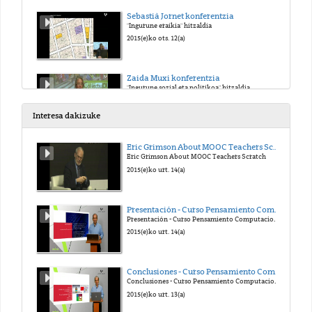
Sebastià Jornet konferentzia
"Ingurune eraikia" hitzaldia
2015(e)ko ots. 12(a)
Zaida Muxi konferentzia
"Ingurune sozial eta politikoa" hitzaldia
2015(e)ko ots. 12(a)
Interesa dakizuke
Manu Fernández konferentzia
Eric Grimson About MOOC Teachers Scratch
"Ingurune digitala" hitzaldia
Eric Grimson About MOOC Teachers Scratch
2015(e)ko ots. 12(a)
2015(e)ko urt. 14(a)
Juan Carlos Cuevas aurkezpena. Donostiako Udala
Presentación - Curso Pensamiento Computacional en la Escuela
"Herritarren parte hartzea hirigintzako planeamenduan"
Presentación - Curso Pensamiento Computacional en la Escuela
2015(e)ko ots. 12(a)
2015(e)ko urt. 14(a)
2015eko otsailaren 12aren saioen eztabaida
Conclusiones - Curso Pensamiento Computacional en la Escuela
AGORA 2015 Kongresua
Conclusiones - Curso Pensamiento Computacional en la Escuela
2015(e)ko ots. 12(a)
2015(e)ko urt. 13(a)