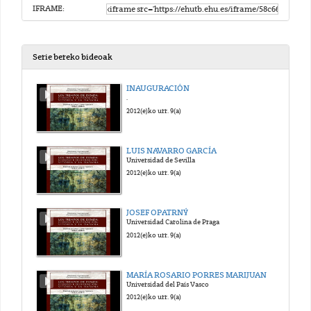
IFRAME:
Serie bereko bideoak
INAUGURACIÓN
.
2012(e)ko urr. 9(a)
LUIS NAVARRO GARCÍA
Universidad de Sevilla
2012(e)ko urr. 9(a)
JOSEF OPATRNÝ
Universidad Carolina de Praga
2012(e)ko urr. 9(a)
MARÍA ROSARIO PORRES MARIJUAN
Universidad del País Vasco
2012(e)ko urr. 9(a)