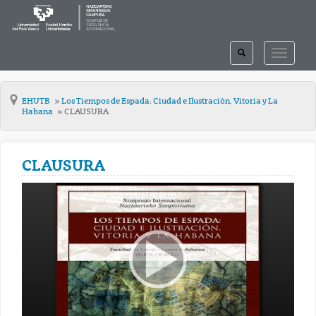
TOGGLE
TOGGLE
SEARCH
NAVIGAT
EHUTB
Los Tiempos de Espada: Ciudad e Ilustración, Vitoria y La
Habana
CLAUSURA
CLAUSURA