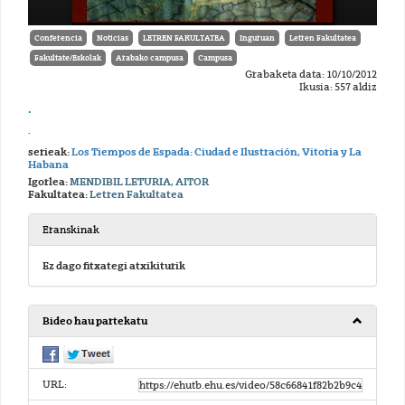
Conferencia
Noticias
LETREN FAKULTATEA
Inguruan
Letren Fakultatea
Fakultate/Eskolak
Arabako campusa
Campusa
Grabaketa data: 10/10/2012
Ikusia: 557 aldiz
.
.
serieak:
Los Tiempos de Espada: Ciudad e Ilustración, Vitoria y La
Habana
Igorlea:
MENDIBIL LETURIA, AITOR
Fakultatea:
Letren Fakultatea
Eranskinak
Ez dago fitxategi atxikiturik
Bideo hau partekatu
URL: