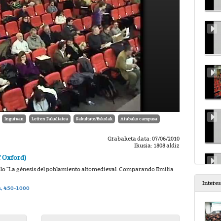
Inguruan
Letren Fakultatea
Fakultate/Eskolak
Arabako campusa
Grabaketa data: 07/06/2010
Ikusia: 1808 aldiz
f Oxford)
tulo "La génesis del poblamiento altomedieval. Comparando Emilia
Intere
a, 450-1000