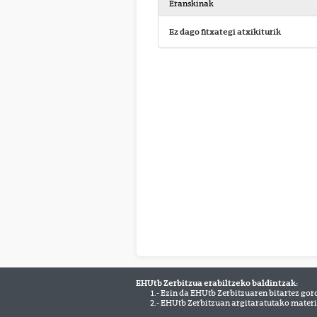
Eranskinak
Ez dago fitxategi atxikiturik
EHUtb Zerbitzua erabiltzeko baldintzak:
1.- Ezin da EHUtb Zerbitzuaren bitartez gor
2.- EHUtb Zerbitzuan argitaratutako materi