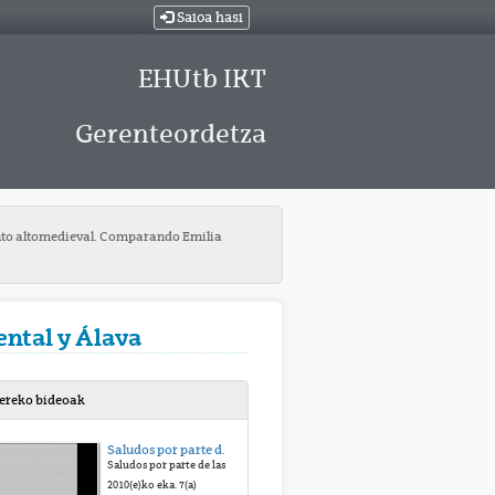
Saioa hasi
EHUtb IKT
Gerenteordetza
nto altomedieval. Comparando Emilia
ntal y Álava
bereko bideoak
Saludos por parte de las autoridades
Saludos por parte de las autoridades
2010(e)ko eka. 7(a)