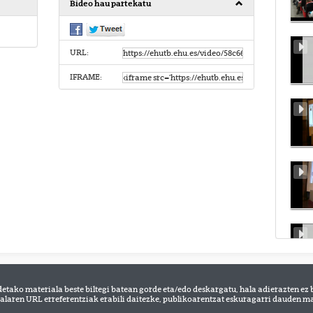
Bideo hau partekatu
URL:
IFRAME:
detako materiala beste biltegi batean gorde eta/edo deskargatu, hala adierazten ez 
alaren URL erreferentziak erabili daitezke, publikoarentzat eskuragarri dauden mat