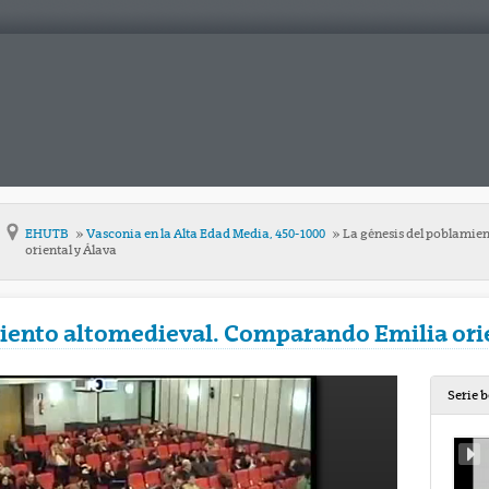
EHUTB
Vasconia en la Alta Edad Media, 450-1000
La génesis del poblamie
oriental y Álava
iento altomedieval. Comparando Emilia orie
Serie 