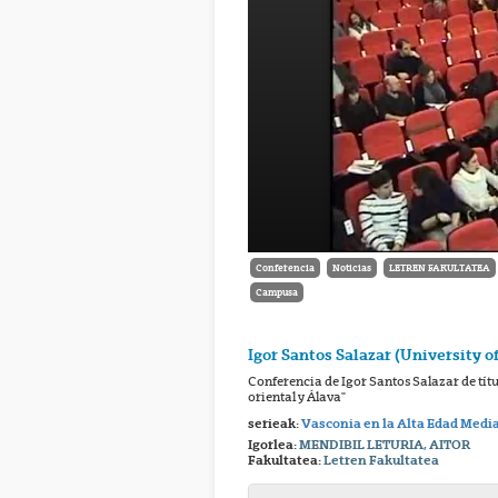
Conferencia
Noticias
LETREN FAKULTATEA
Campusa
Igor Santos Salazar (University o
Conferencia de Igor Santos Salazar de tí
oriental y Álava"
serieak:
Vasconia en la Alta Edad Medi
Igorlea:
MENDIBIL LETURIA, AITOR
Fakultatea:
Letren Fakultatea