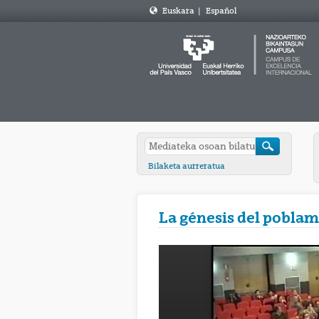
Euskara
|
Español
Bilaketa aurreratua
La génesis del poblam