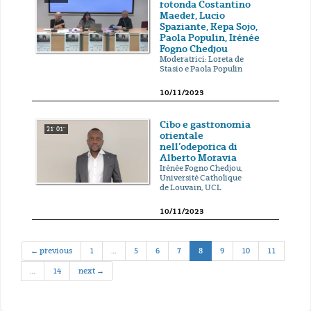
rotonda Costantino
Maeder, Lucio
Spaziante, Kepa Sojo,
Paola Populin, Irénée
Fogno Chedjou
Moderatrici: Loreta de
Stasio e Paola Populin
10/11/2023
Cibo e gastronomia
21' 01''
orientale
nell’odeporica di
Alberto Moravia
Irénée Fogno Chedjou,
Université Catholique
de Louvain, UCL
10/11/2023
(current)
← previous
1
…
5
6
7
8
9
10
11
…
14
next →