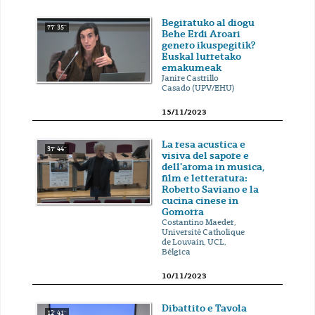
Begiratuko al diogu
77' 35''
Behe Erdi Aroari
genero ikuspegitik?
Euskal lurretako
emakumeak
Janire Castrillo
Casado (UPV/EHU)
15/11/2023
La resa acustica e
37' 44''
visiva del sapore e
dell'aroma in musica,
film e letteratura:
Roberto Saviano e la
cucina cinese in
Gomorra
Costantino Maeder,
Université Catholique
de Louvain, UCL,
Bélgica
10/11/2023
Dibattito e Tavola
12' 41''