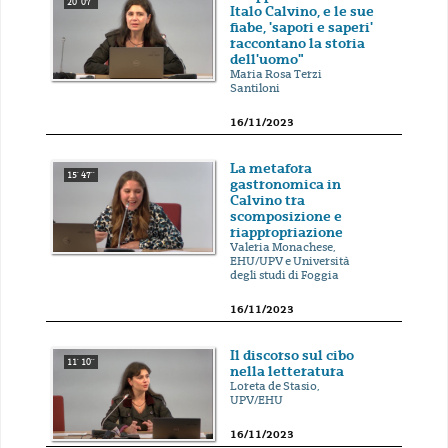
20' 07''
Italo Calvino, e le sue
fiabe, 'sapori e saperi'
raccontano la storia
dell'uomo"
Maria Rosa Terzi
Santiloni
16/11/2023
La metafora
15' 47''
gastronomica in
Calvino tra
scomposizione e
riappropriazione
Valeria Monachese,
EHU/UPV e Università
degli studi di Foggia
16/11/2023
Il discorso sul cibo
11' 10''
nella letteratura
Loreta de Stasio,
UPV/EHU
16/11/2023