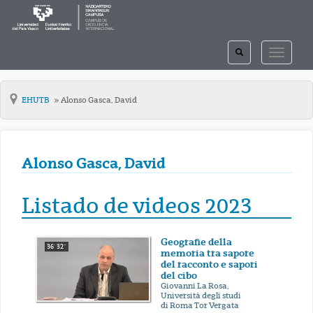
TOGGLE
TOGGLE
SEARCH
NAVIGAT
EHUTB
Alonso Gasca, David
Alonso Gasca, David
Listado de videos 2023
Geografie della
36' 32''
memoria tra sapore
del racconto e sapori
del cibo
Giovanni La Rosa,
Università degli studi
di Roma Tor Vergata