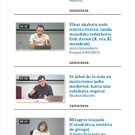
Madrid).
20/03/2024
Elkar akabatu nahi
54' 53''
izatera iristea: landa
munduko indarkeria
Erdi Aroan (X. eta XI.
mendeak)
Aitor Armendariz
Bosque (UPV/EHU)
20/03/2024
El árbol de la vida en
87' 00''
misticismo judío
medieval: hacia una
sabiduría vegetal
Michael Marder
14/03/2024
Milagros Quijada
99' 57''
(Catedrática emérita
de griego)
El teatro de la polis: las