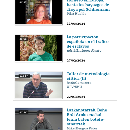
Homero en Europa,
50' 51''
hasta los hayazgos de
Troya por Schliemann
Pilar Hualde
11/03/2024
La participación
85' 06''
española en el trafico
de esclavos
Adriá Enríquez Álvaro
27/02/2024
Taller de metodología
102' 37''
crítica (II)
Jesús Camarero,
UPV/EHU
22/01/2024
Lazkanotarrak: Behe
59' 52''
Erdi Aroko euskal
leinu baten botere-
oinarriak
Mikel Bengoa Pérez