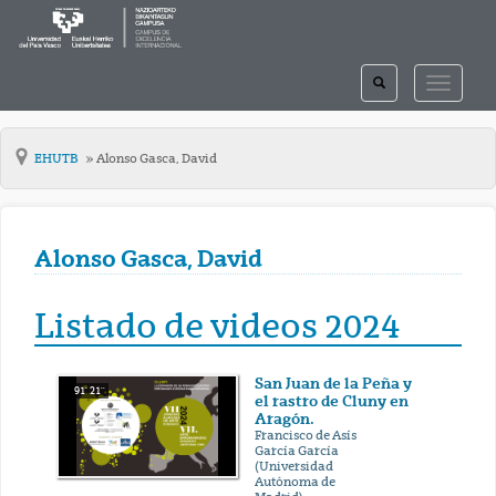
TOGGLE
TOGGLE
SEARCH
NAVIGAT
EHUTB
Alonso Gasca, David
Alonso Gasca, David
Listado de videos 2024
San Juan de la Peña y
91' 21''
el rastro de Cluny en
Aragón.
Francisco de Asís
García García
(Universidad
Autónoma de