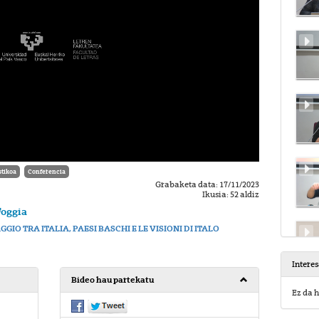
tikoa
Conferencia
Grabaketa data: 17/11/2023
Ikusia: 52 aldiz
Foggia
IAGGIO TRA ITALIA, PAESI BASCHI E LE VISIONI DI ITALO
Intere
Bideo hau partekatu
Ez da h