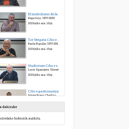
El simbolismo de la comida en La dolce vita, de Federico Fellini
Kepa Sojo, UPV/EHU
2023(e)ko aza. 10(a)
Tor Vergata Cibo e cucina nel cinema basco contemporaneo
Paola Populin; UPV/EHU e Universita degli studi di Roma
2023(e)ko aza. 10(a)
Studiorum Cibo e semiotica degli audiovisivi
Lucio Spaziante, Università degli Studi di Bologna Alma Mater
2023(e)ko aza. 10(a)
Cibo e gastronomia orientale nell’odeporica di Alberto Moravia
Irénée Fogno Chedjou, Université Catholique de Louvain, UCL
2023(e)ko aza. 10(a)
sa dakizuke
La resa acustica e visiva del sapore e dell'aroma in musica, film e letteratura: Roberto Saviano e la cucina cinese in Gomorra
orrelako bideorik aurkitu.
Costantino Maeder, Université Catholique de Louvain, UCL, Bélgica
2023(e)ko aza. 10(a)