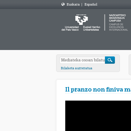
Euskara
|
Español
Bilaketa aurreratua
Il pranzo non finiva m