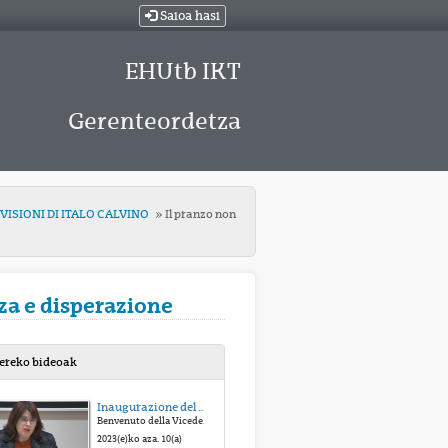
Saioa hasi
EHUtb IKT
Gerenteordetza
LE VISIONI DI ITALO CALVINO
Il pranzo non
nza e disperazione
bereko bideoak
Inaugurazione del Convegno
Benvenuto della Vicedecana de la Facultad de Letras, EHU/UPV, Virginia López de Maturana
2023(e)ko aza. 10(a)