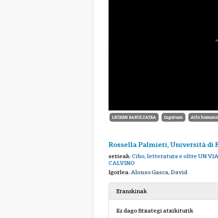
LETREN FAKULTATEA
Inguruan
Arlo humanis
Rossella Palmieri, Università di 
serieak:
Cibo, letteratura e oltre UN V
CALVINO
Igorlea:
Alonso Gasca, David
Eranskinak
Ez dago fitxategi atxikiturik