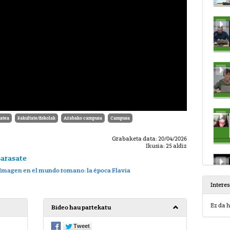
tatea
Fakultate/Eskolak
Arabako campusa
Campusa
Grabaketa data: 20/04/2026
Ikusia: 25 aldiz
Sarasate
 e Imagen en el mundo romano: la época Flavia
Intere
Ez da h
Bideo hau partekatu