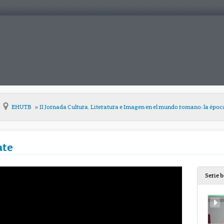
EHUTB
II Jornada Cultura. Literatura e Imagen en el mundo romano: la époc
ate
Serie 