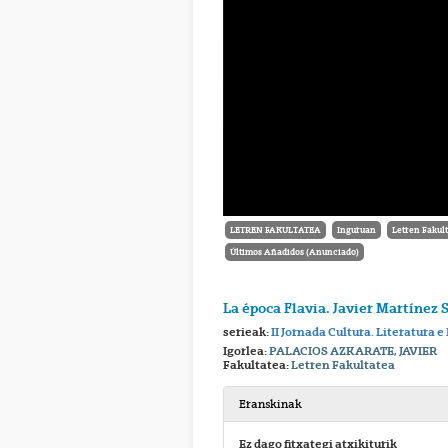
LETREN FAKULTATEA
Inguruan
Letren Fakul
Últimos Añadidos (Anunciado)
La época Flavia. Javier Martínez 
serieak:
II Jornada Cultura. Literatura
Igorlea:
PALACIOS AZKARATE, JAVIER
Fakultatea:
Letren Fakultatea
Eranskinak
Ez dago fitxategi atxikiturik