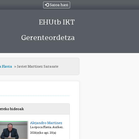
Saioa hasi
EHUtb IKT
Gerenteordetza
a Flavia
Javier Martínez Sarasate
bereko bideoak
Alejandro Martínez Sobrino
La época Flavia. Aurkezpena: Alejandro Martínez Sobrino
2026(e)ko api. 20(a)