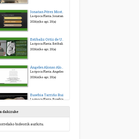
Jonatan Pérez Mostazo
La época Flavia. Jonatan Pérez Mostazo
2026(e)ko api. 20(a)
Estíbaliz Ortíz de Urbina
La época Flavia. Estíbaliz Ortíz de Urbina
2026(e)ko api. 20(a)
Ángeles Alonso Alonso
La época Flavia. Ángeles Alonso Alonso
2026(e)ko api. 20(a)
Eusebia Tarriño Ruiz
La época Flavia. Eusebia Tarriño Ruiz
2026(e)ko api. 20(a)
sa dakizuke
Jesús Bartolomé
orrelako bideorik aurkitu.
La época Flavia. Jesús Bartolomé
2026(e)ko api. 20(a)