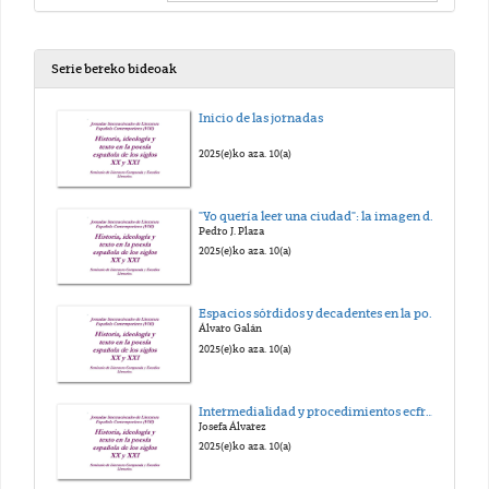
Serie bereko bideoak
Inicio de las jornadas
2025(e)ko aza. 10(a)
"Yo quería leer una ciudad": la imagen de Granada en la poesía de Antonio Jiménez Millán.
Pedro J. Plaza
2025(e)ko aza. 10(a)
Espacios sórdidos y decadentes en la poesía de Antonio Jiménez Millán
Álvaro Galán
2025(e)ko aza. 10(a)
Intermedialidad y procedimientos ecfrásticos en Un número finito de veranos de Aurora Luque
Josefa Álvarez
2025(e)ko aza. 10(a)