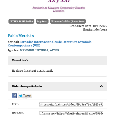
LETREN FAKULTATEA
Inguruan
Últimos Añadidos (Anunciado)
Grabaketa data: 10/11/2025
Ikusia: 1 denbora
Pablo Merchán
serieak:
Jornadas Internacionales de Literatura Española
Contemporánea (VIII)
Igorlea:
MENDIBIL LETURIA, AITOR
Eranskinak
Ez dago fitxategi atxikiturik
Bideo hau partekatu
URL:
IFRAME: