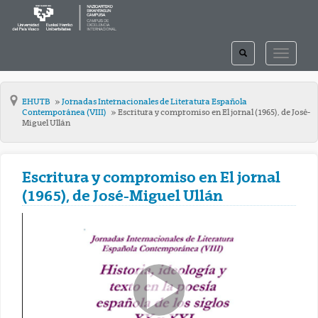
TOGGLE
TOGGLE
SEARCH
NAVIGAT
EHUTB
Jornadas Internacionales de Literatura Española
Contemporánea (VIII)
Escritura y compromiso en El jornal (1965), de José-
Miguel Ullán
Escritura y compromiso en El jornal
(1965), de José-Miguel Ullán