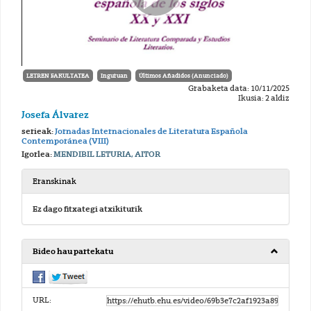
LETREN FAKULTATEA
Inguruan
Últimos Añadidos (Anunciado)
Grabaketa data: 10/11/2025
Ikusia: 2 aldiz
Josefa Álvarez
serieak:
Jornadas Internacionales de Literatura Española
Contemporánea (VIII)
Igorlea:
MENDIBIL LETURIA, AITOR
Eranskinak
Ez dago fitxategi atxikiturik
Bideo hau partekatu
URL: