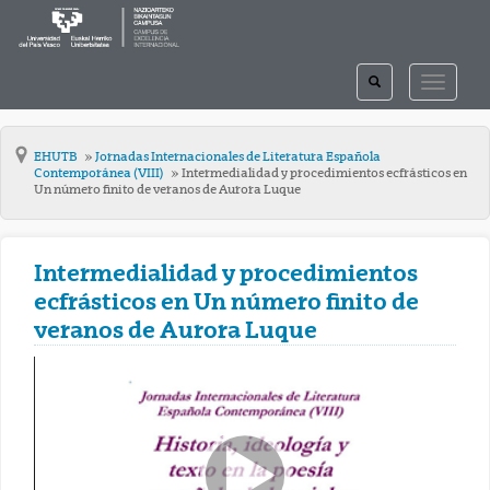
TOGGLE
TOGGLE
SEARCH
NAVIGAT
EHUTB
Jornadas Internacionales de Literatura Española
Contemporánea (VIII)
Intermedialidad y procedimientos ecfrásticos en
Un número finito de veranos de Aurora Luque
Intermedialidad y procedimientos
ecfrásticos en Un número finito de
veranos de Aurora Luque