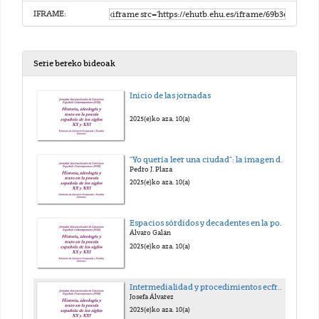
IFRAME:
Serie bereko bideoak
Inicio de las jornadas
2025(e)ko aza. 10(a)
"Yo quería leer una ciudad": la imagen de Granada en la poesía de Antonio Jiménez Millán.
Pedro J. Plaza
2025(e)ko aza. 10(a)
Espacios sórdidos y decadentes en la poesía de Antonio Jiménez Millán
Álvaro Galán
2025(e)ko aza. 10(a)
Intermedialidad y procedimientos ecfrásticos en Un número finito de veranos de Aurora Luque
Josefa Álvarez
2025(e)ko aza. 10(a)