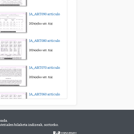
Práctica 03_Preparación 3_Sangre
JA_ART090 artículo para anova medidas repetidas_sub_eus
2025(e)ko abe. 15(a)
2024(e)ko urr. 5(a)
Práctica 04_Preparación 1_Frotis de médula ósea
JA_ART080 artículo para Kruskal-Wallis_sub_eus
2025(e)ko abe. 15(a)
2024(e)ko urr. 5(a)
Práctica 04_Preparación 2_Músculo esquelético
JA_ART070 artículo para Friedman_sub_eus
2025(e)ko abe. 15(a)
2024(e)ko urr. 5(a)
Práctica 04_preparación 3_Músculo liso
JA_ART060 artículo para ANOVA independiente_sub_eus
2025(e)ko abe. 16(a)
2024(e)ko urr. 5(a)
bada.
JA_ART050 artículo para t de Student dependientes_sub_eus
erialen bilaketa indizeak, sortzeko.
2024(e)ko urr. 5(a)
UPV
/
EHU