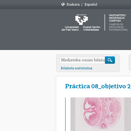
Euskara
|
Español
Bilaketa aurreratua
Práctica 08_objetivo 