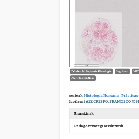
Zelulen Biologia eta Histologia
Inguruan
MED
Ciencias médicas
serieak:
Histología Humana - Prácticas
Igorlea:
SAEZ CRESPO, FRANCISCO JOS
Eranskinak
Ez dago fitxategi atxikiturik