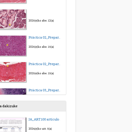
2025(e)ko abe. 12(a)
Práctica 02_Preparación 1_Paladar blando de conejo
2025(e)ko abe. 15(a)
Práctica 02_Preparación 2_Arteria muscular
2025(e)ko abe. 15(a)
Práctica 03_Preparación 1_Tráquea
2025(e)ko abe. 15(a)
sa dakizuke
Práctica 03_Preparación 2_Hueso
JA_ART100 artículo para regresión multilineal_sub_eus
2025(e)ko abe. 15(a)
2024(e)ko urr. 5(a)