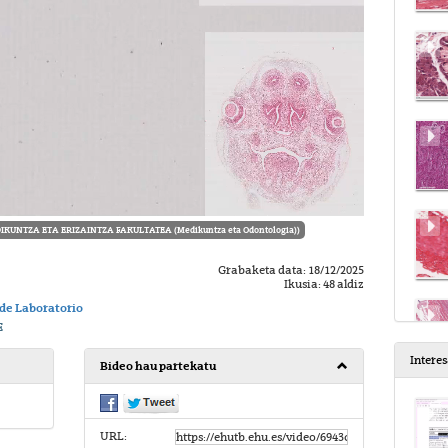
IKUNTZA ETA ERIZAINTZA FAKULTATEA (Medikuntza eta Odontologia))
Grabaketa data: 18/12/2025
Ikusia: 48 aldiz
 de Laboratorio
E
Intere
Bideo hau partekatu
URL: