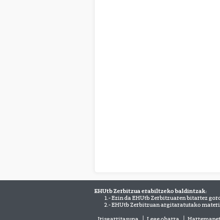
EHUtb Zerbitzua erabiltzeko baldintzak:
1.- Ezin da EHUtb Zerbitzuaren bitartez gor
2.- EHUtb Zerbitzuan argitaratutako materi
Irisgarritasuna
Lege oharra
Harremane