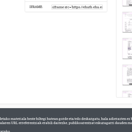
IFRAME:
detako materiala beste biltegi batean gorde eta/edo deskargatu, hala adierazten ez 
alaren URL erreferentziak erabili daitezke, publikoarentzat eskuragarri dauden mat
tarako