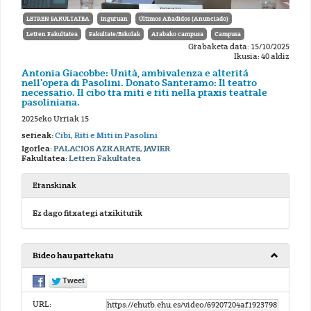
LETREN FAKULTATEA
Inguruan
Últimos Añadidos (Anunciado)
Letren Fakultatea
Fakultate/Eskolak
Arabako campusa
Campusa
Grabaketa data: 15/10/2025
Ikusia: 40 aldiz
Antonia Giacobbe: Unità, ambivalenza e alteritá
nell'opera di Pasolini. Donato Santeramo: Il teatro
necessario. Il cibo tra miti e riti nella praxis teatrale
pasoliniana.
2025eko Urriak 15
serieak:
Cibi, Riti e Miti in Pasolini
Igorlea:
PALACIOS AZKARATE, JAVIER
Fakultatea:
Letren Fakultatea
Eranskinak
Ez dago fitxategi atxikiturik
Bideo hau partekatu
URL: