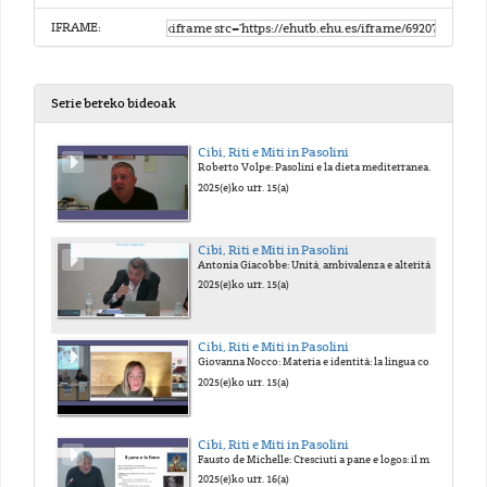
IFRAME:
Serie bereko bideoak
Cibi, Riti e Miti in Pasolini
Roberto Volpe: Pasolini e la dieta mediterranea. Marco Salvadori: Introduzione di apertura del convegno. Rino Caputo: Il mito di Dante in Pasolini.
2025(e)ko urr. 15(a)
Cibi, Riti e Miti in Pasolini
Antonia Giacobbe: Unità, ambivalenza e alteritá nell'opera di Pasolini. Donato Santeramo: Il teatro necessario. Il cibo tra miti e riti nella praxis teatrale pasoliniana.
2025(e)ko urr. 15(a)
Cibi, Riti e Miti in Pasolini
Giovanna Nocco: Materia e identità: la lingua come rito della metamorfosi in Petrolio. Roberto Chiesi: Il rituale del cannibalismo in Medea. Angelo Favaro: Quando il cibo uccide.
2025(e)ko urr. 15(a)
Cibi, Riti e Miti in Pasolini
Fausto de Michelle: Cresciuti a pane e logos: il motivo del cibo come linguaggio culturale in Pasolini. Fiammetta D'Angelo: Il paradigma dell oltre nei dintorni del 68.
2025(e)ko urr. 16(a)