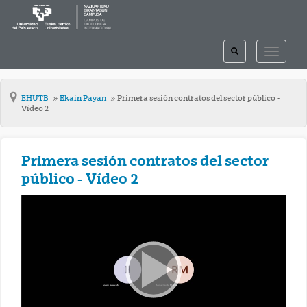
TOGGLE
TOGGLE
SEARCH
NAVIGAT
EHUTB
Ekain Payan
Primera sesión contratos del sector público -
Vídeo 2
Primera sesión contratos del sector
público - Vídeo 2