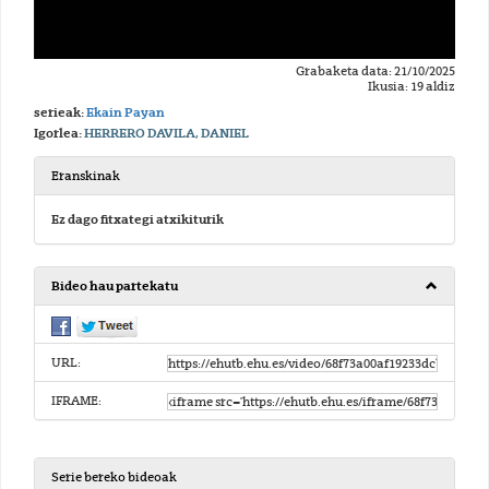
Grabaketa data: 21/10/2025
Ikusia: 19 aldiz
serieak:
Ekain Payan
Igorlea:
HERRERO DAVILA, DANIEL
Eranskinak
Ez dago fitxategi atxikiturik
Bideo hau partekatu
URL:
IFRAME:
Serie bereko bideoak