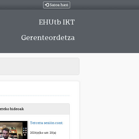
Saioa hasi
EHUtb IKT
Gerenteordetza
bereko bideoak
Tercera sesión contratos del sector público
2025(e)ko urr. 20(a)