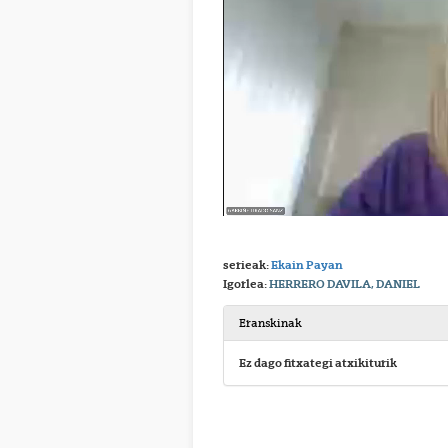
serieak:
Ekain Payan
Igorlea:
HERRERO DAVILA, DANIEL
Eranskinak
Ez dago fitxategi atxikiturik