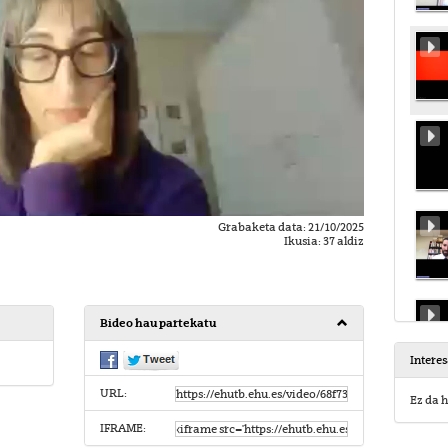
Grabaketa data: 21/10/2025
Ikusia: 37 aldiz
Bideo hau partekatu
Intere
URL:
Ez da h
IFRAME: