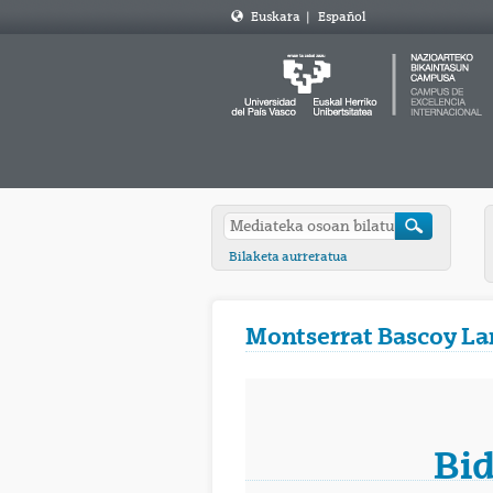
Euskara
|
Español
Bilaketa aurreratua
Montserrat Bascoy La