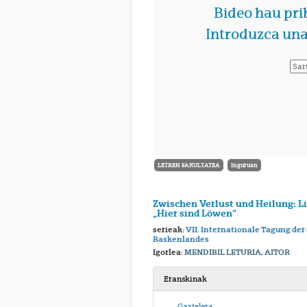
LETREN FAKULTATEA
Inguruan
Zwischen Verlust und Heilung: L
„Hier sind Löwen“
serieak:
VII. Internationale Tagung der
Baskenlandes
Igorlea:
MENDIBIL LETURIA, AITOR
Eranskinak
Gaztelera