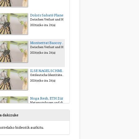
Dolors Sabaté Planes, Universidad de Santiago de Compostela
Zwischen Verlust und Heilung: Literarische Metamorphosen in Katerina Poladjans „Hier sind Löwen“
2025(e)ko ira. 25(a)
Montserrat Bascoy Lamelas, Universidad de Alcalá
Zwischen Verlust und Heilung: Literarische Metamorphosen in Katerina Poladjans „Hier sind Löwen“
2025(e)ko ira. 25(a)
ILSE NAGELSCHMIDT, Universität Leipzig
Ostdeutsche Identitäten im Transformationsprozess
2025(e)ko ira. 25(a)
Noga Resh, ETH Zürich
Metamorphosen und die jüdische Moderne
2025(e)ko ira. 25(a)
sa dakizuke
Javier Sánchez-Arjona Voser, Universidad Complutense de Madrid
orrelako bideorik aurkitu.
Katabolische Metamorphosen. Über die (para-)emblematische Struktur der kürzeren Prosa Kafkas
2025(e)ko ira. 25(a)