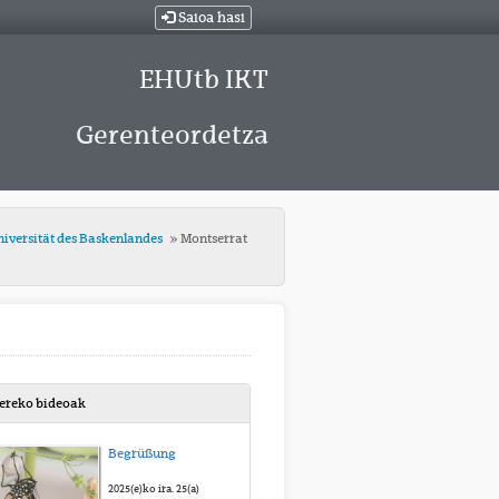
Saioa hasi
EHUtb IKT
Gerenteordetza
niversität des Baskenlandes
Montserrat
bereko bideoak
Begrüßung
2025(e)ko ira. 25(a)