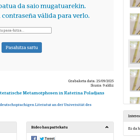
Grabaketa data: 25/09/2025
Ikusia: 9 aldiz
iterarische Metamorphosen in Katerina Poladjans
 deutschsprachigen Literatur an der Universität des
Intere
Bideo hau partekatu
Ez da h