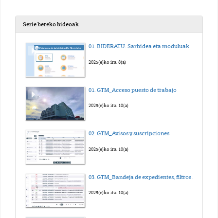
Serie bereko bideoak
01. BIDERATU. Sarbidea eta moduluak
2025(e)ko ira. 8(a)
01. GTM_Acceso puesto de trabajo
2025(e)ko ira. 10(a)
02. GTM_Avisos y suscripciones
2025(e)ko ira. 10(a)
03. GTM_Bandeja de expedientes, filtros y búsqueda
2025(e)ko ira. 10(a)