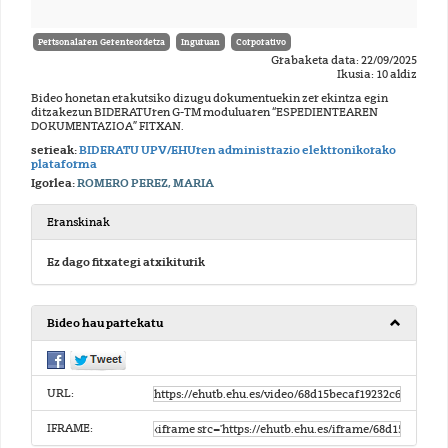
Pertsonalaren Gerenteordetza
Inguruan
Corporativo
Grabaketa data: 22/09/2025
Ikusia: 10 aldiz
Bideo honetan erakutsiko dizugu dokumentuekin zer ekintza egin
ditzakezun BIDERATUren G-TM moduluaren “ESPEDIENTEAREN
DOKUMENTAZIOA” FITXAN.
serieak:
BIDERATU UPV/EHUren administrazio elektronikorako
plataforma
Igorlea:
ROMERO PEREZ, MARIA
Eranskinak
Ez dago fitxategi atxikiturik
Bideo hau partekatu
URL:
IFRAME: