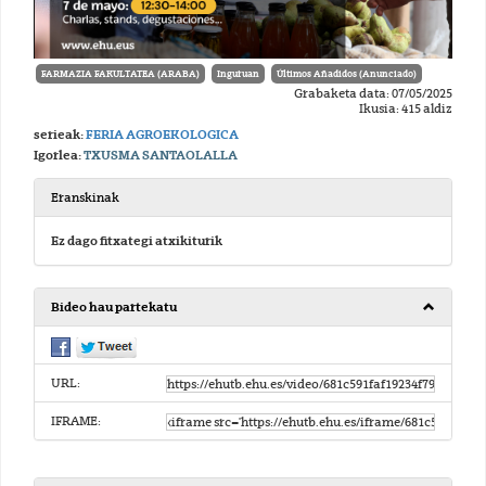
FARMAZIA FAKULTATEA (ARABA)
Inguruan
Últimos Añadidos (Anunciado)
Grabaketa data: 07/05/2025
Ikusia: 415 aldiz
serieak:
FERIA AGROEKOLOGICA
Igorlea:
TXUSMA SANTAOLALLA
Eranskinak
Ez dago fitxategi atxikiturik
Bideo hau partekatu
URL:
IFRAME: