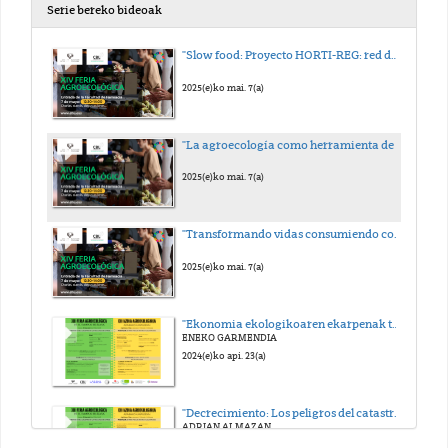
Serie bereko bideoak
"Slow food: Proyecto HORTI-REG: red de salud comunitaria"
2025(e)ko mai. 7(a)
"La agroecología como herramienta de justicia social"
2025(e)ko mai. 7(a)
"Transformando vidas consumiendo con conciencia"
2025(e)ko mai. 7(a)
"Ekonomia ekologikoaren ekarpenak trantsizio eko-sozial baterako"
ENEKO GARMENDIA
2024(e)ko api. 23(a)
"Decrecimiento: Los peligros del catastrofismo y construcción de la autonomía para un mundo posible"
ADRIAN ALMAZAN
2024(e)ko api. 23(a)