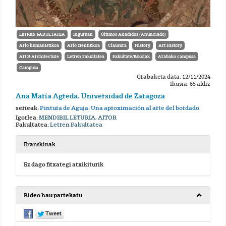
LETREN FAKULTATEA
Inguruan
Últimos Añadidos (Anunciado)
Arlo humanistikoa
Arlo zientifikoa
Clausura
History
Art History
Art & Architecture
Letren Fakultatea
Fakultate/Eskolak
Arabako campusa
Campusa
Grabaketa data: 12/11/2024
Ikusia: 65 aldiz
Ana María Agreda. Universidad de Zaragoza
serieak:
Pintura de Aguja: Una aproximación al arte del bordado
Igorlea:
MENDIBIL LETURIA, AITOR
Fakultatea:
Letren Fakultatea
Eranskinak
Ez dago fitxategi atxikiturik
Bideo hau partekatu