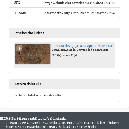
URL:
IFRAME:
Serie bereko bideoak
Pintura de Aguja: Una aproximación al arte del bordado
Ana María Agreda. Universidad de Zaragoza
2024(e)ko aza. 12(a)
Interesa dakizuke
Ez da horrelako bideorik aurkitu.
EHUtb Zerbitzua erabiltzeko baldintzak:
1.- Ezin da EHUtb Zerbitzuaren bitartez gordetako materiala beste biltegi
batean gorde eta/edo deskargatu, hala adierazten ez bada.