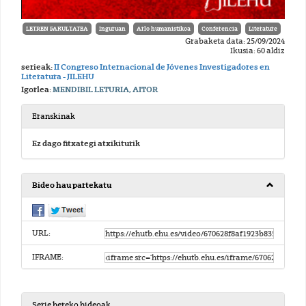
LETREN FAKULTATEA
Inguruan
Arlo humanistikoa
Conferencia
Literature
Grabaketa data: 25/09/2024
Ikusia: 60 aldiz
serieak:
II Congreso Internacional de Jóvenes Investigadores en
Literatura - JILEHU
Igorlea:
MENDIBIL LETURIA, AITOR
Eranskinak
Ez dago fitxategi atxikiturik
Bideo hau partekatu
URL:
IFRAME:
Serie bereko bideoak