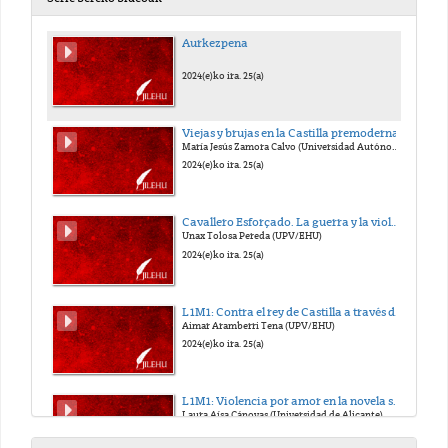
Aurkezpena
2024(e)ko ira. 25(a)
Viejas y brujas en la Castilla premoderna
María Jesús Zamora Calvo (Universidad Autónoma de Madrid)
2024(e)ko ira. 25(a)
Cavallero Esforçado. La guerra y la violencia como elementos de estatus social en la literatura caballeresca castellana (siglos XIV-XV)
Unax Tolosa Pereda (UPV/EHU)
2024(e)ko ira. 25(a)
L1M1: Contra el rey de Castilla a través del mito vasco: La Crónica de Vizcaya y el Libro de las Buenas Andanças e Fortunas de Lope García de Salazar
Aimar Aramberri Tena (UPV/EHU)
2024(e)ko ira. 25(a)
L1M1: Violencia por amor en la novela sentimental y pastoril españolas
Laura Aísa Cánovas (Universidad de Alicante)
2024(e)ko ira. 25(a)