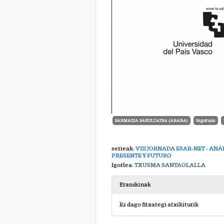
FARMAZIA FAKULTATEA (ARABA)
Inguruan
serieak:
VIII JORNADA ESAR-NET - ANÁ
PRESENTE Y FUTURO
Igorlea:
TXUSMA SANTAOLALLA
Eranskinak
Ez dago fitxategi atxikiturik