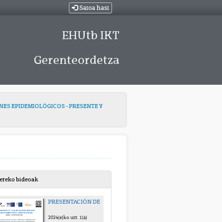
Saioa hasi
EHUtb IKT
Gerenteordetza
INES EPIDEMIOLÓGICOS - PRESENTE Y
bereko bideoak
PRESENTACIÓN DE LA JORNADA
2024(e)ko urr. 1(a)