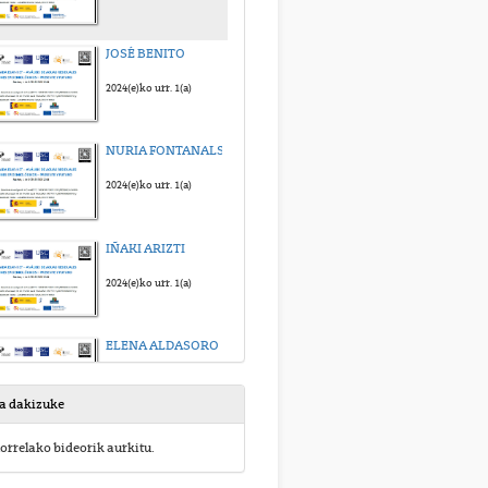
JOSÉ BENITO
2024(e)ko urr. 1(a)
NURIA FONTANALS
2024(e)ko urr. 1(a)
IÑAKI ARIZTI
2024(e)ko urr. 1(a)
ELENA ALDASORO
2024(e)ko urr. 1(a)
sa dakizuke
UNAX LERTXUNDI
orrelako bideorik aurkitu.
2024(e)ko urr. 1(a)