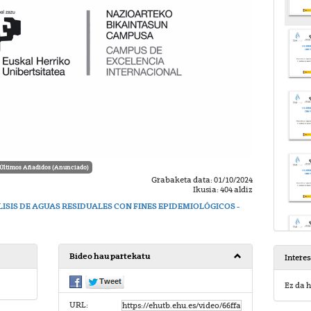
Últimos Añadidos (Anunciado)
Grabaketa data: 01/10/2024
Ikusia: 404 aldiz
LISIS DE AGUAS RESIDUALES CON FINES EPIDEMIOLÓGICOS -
Bideo hau partekatu
Intere
Ez da h
URL: