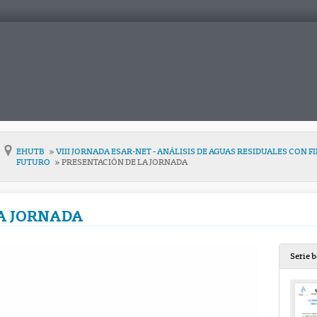
EHUTB
VIII JORNADA ESAR-NET - ANÁLISIS DE AGUAS RESIDUALES CON F
FUTURO
PRESENTACIÓN DE LA JORNADA
A JORNADA
Serie 