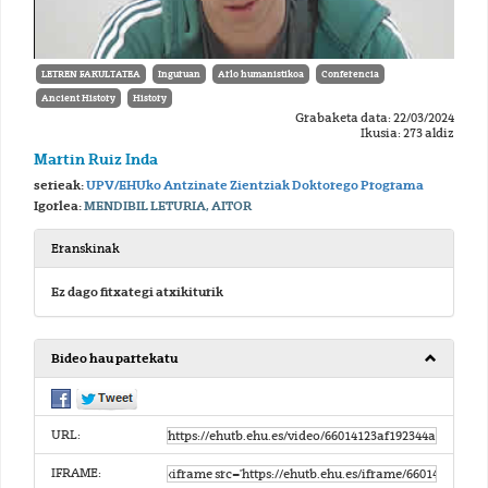
LETREN FAKULTATEA
Inguruan
Arlo humanistikoa
Conferencia
Ancient History
History
Grabaketa data: 22/03/2024
Ikusia: 273 aldiz
Martin Ruiz Inda
serieak:
UPV/EHUko Antzinate Zientziak Doktorego Programa
Igorlea:
MENDIBIL LETURIA, AITOR
Eranskinak
Ez dago fitxategi atxikiturik
Bideo hau partekatu
URL:
IFRAME: