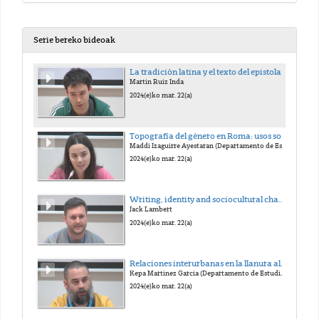
Serie bereko bideoak
La tradición latina y el texto del epistolario de Spinoza
Martin Ruiz Inda
2024(e)ko mar. 22(a)
Topografía del género en Roma: usos sociales de los espacios públicos y privados durante la República y el Principado (III a.C.- I d.C.)
Maddi Izaguirre Ayestaran (Departamento de Estudios Clásicos)
2024(e)ko mar. 22(a)
Writing, identity and sociocultural change in the Eastern Pyrenees (4th century BCE – 1st century CE)
Jack Lambert
2024(e)ko mar. 22(a)
Relaciones interurbanas en la llanura aluvial Mesopotámica durante el Bronce Antiguo
Kepa Martinez Garcia (Departamento de Estudios Clásicos)
2024(e)ko mar. 22(a)