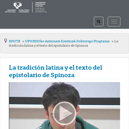
TOGGLE
TOGGLE
SEARCH
NAVIGAT
EHUTB
UPV/EHUko Antzinate Zientziak Doktorego Programa
La
tradición latina y el texto del epistolario de Spinoza
La tradición latina y el texto del
epistolario de Spinoza