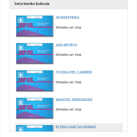
Serie bereko bideoak
AURKEZPENA
2024(e)ko urt. 25(a)
ANA MUÑOZ
2024(e)ko urt. 25(a)
JOSEBA DEL CARMEN
2024(e)ko urt. 25(a)
MANUEL FERNÁNDEZ
2024(e)ko urt. 25(a)
ELENA GARCÍA GRIMAU
2024(e)ko urt. 25(a)