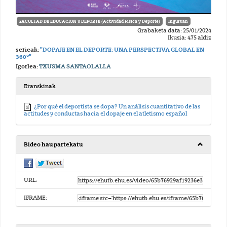
FACULTAD DE EDUCACION Y DEPORTE (Actividad Fisica y Deporte)
Inguruan
Grabaketa data: 25/01/2024
Ikusia: 475 aldiz
serieak:
"DOPAJE EN EL DEPORTE: UNA PERSPECTIVA GLOBAL EN
360º"
Igorlea:
TXUSMA SANTAOLALLA
Eranskinak
¿Por qué el deportista se dopa? Un análisis cuantitativo de las
actitudes y conductas hacia el dopaje en el atletismo español
Bideo hau partekatu
URL:
IFRAME: