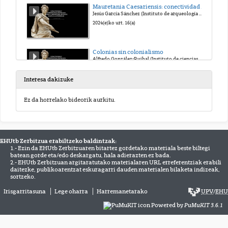
Mauretania Caesariensis: conectividad y colonialismo desde época púnica a la (des)colonización francesa
Jesús García Sánchez (Instituto de arqueología de Mérida IAM/CSIC)
2024(e)ko urt. 16(a)
Colonias sin colonialismo
Alfredo González-Ruibal (Instituto de ciencias del patrimonio-INCIPIT/CSIC)
2024(e)ko urt. 16(a)
Interesa dakizuke
Los efectos de la extensión militar romana en las comunidades castreñas del noroeste ibérico
Ez da horrelako bideorik aurkitu.
David González Álvarez (INCIPIT/CSIC)
2024(e)ko urt. 16(a)
EHUtb Zerbitzua erabiltzeko baldintzak:
Colonialismo de sistema económico a marco teórico. El caso del cantábrico oriental.
1.- Ezin da EHUtb Zerbitzuaren bitartez gordetako materiala beste biltegi
Jagoba Hidalgo-Masa (UPV/EHU)
batean gorde eta/edo deskargatu, hala adierazten ez bada.
2024(e)ko urt. 16(a)
2.- EHUtb Zerbitzuan argitaratutako materialaren URL erreferentziak erabili
daitezke, publikoarentzat eskuragarri dauden materialen bilaketa indizeak,
sortzeko.
Debate con Rafaél Varón (Arkeoclio), Oihane Mendizabal Sandonís (Aranzadi-UPV/EHU) Mattin Aiestaran (Aranzadi-UPV/EHU)
Irisgarritasuna
Lege oharra
Harremanetarako
UPV
/
EHU
Powered by
PuMuKIT 3.6.1
2024(e)ko urt. 16(a)