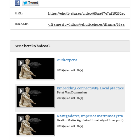
URL:
IFRAME:
Serie bereko bideoak
Aurkezpena
2024(e)ko urt. 16(a)
Embedding connectivity: Local practices and colonial conections in Iron Age Sardinia
Peter Van Dommelen
2024(e)ko urt. 16(a)
Navegadores, imperios marítimos y trabajadoras invisibles en el mundo Fenicio-Púnico
Beatriz Marín-Aguilera (University of Liverpool)
2024(e)ko urt. 16(a)