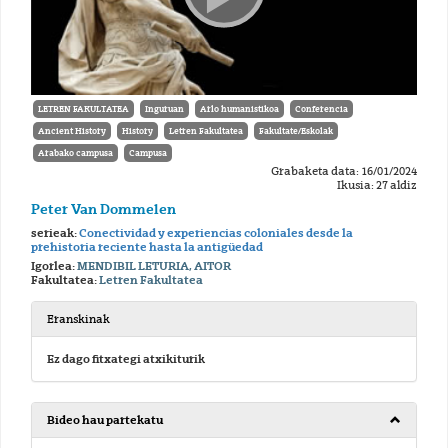
LETREN FAKULTATEA
Inguruan
Arlo humanistikoa
Conferencia
Ancient History
History
Letren Fakultatea
Fakultate/Eskolak
Arabako campusa
Campusa
Grabaketa data: 16/01/2024
Ikusia: 27 aldiz
Peter Van Dommelen
serieak:
Conectividad y experiencias coloniales desde la
prehistoria reciente hasta la antigüedad
Igorlea:
MENDIBIL LETURIA, AITOR
Fakultatea:
Letren Fakultatea
Eranskinak
Ez dago fitxategi atxikiturik
Bideo hau partekatu