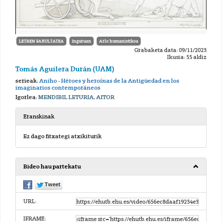
LETREN FAKULTATEA
Inguruan
Arlo humanistikoa
Grabaketa data: 09/11/2023
Ikusia: 55 aldiz
Tomás Aguilera Durán (UAM)
serieak:
Aniho - Héroes y heroínas de la Antigüedad en los
imaginarios contemporáneos
Igorlea:
MENDIBIL LETURIA, AITOR
Eranskinak
Ez dago fitxategi atxikiturik
Bideo hau partekatu
URL:
IFRAME: