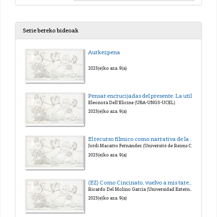
Serie bereko bideoak
Aurkezpena
2023(e)ko aza. 9(a)
Pensar encrucijadas del presente. La utilización de la figura de Leónidas en Mort Cinder de Héctor Oesterheld (1919-1978)
Eleonora Dell’Elicine (UBA-UNGS-UCEL)
2023(e)ko aza. 9(a)
El recurso fílmico como narrativa de la contemporaneidad histórica: la herencia de Sikandar/Alexander en el audiovisual bollywoodiense de Aśoka (Santosh Sivan, 2001)
Jordi Macarro Fernández (Université de Reims Champagne- Ardenne)
2023(e)ko aza. 9(a)
(EZ) Como Cincinato, vuelvo a mis tareas en el campo latinoamericano. La pervivencia de un antiguo héroe romano en Hispanoamérica en los siglos XIX y XX
Ricardo Del Molino García (Universidad Externado de Colombia)
2023(e)ko aza. 9(a)