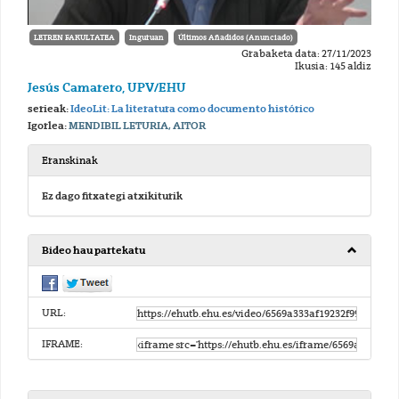
LETREN FAKULTATEA
Inguruan
Últimos Añadidos (Anunciado)
Grabaketa data: 27/11/2023
Ikusia: 145 aldiz
Jesús Camarero, UPV/EHU
serieak:
IdeoLit: La literatura como documento histórico
Igorlea:
MENDIBIL LETURIA, AITOR
Eranskinak
Ez dago fitxategi atxikiturik
Bideo hau partekatu
URL:
IFRAME: