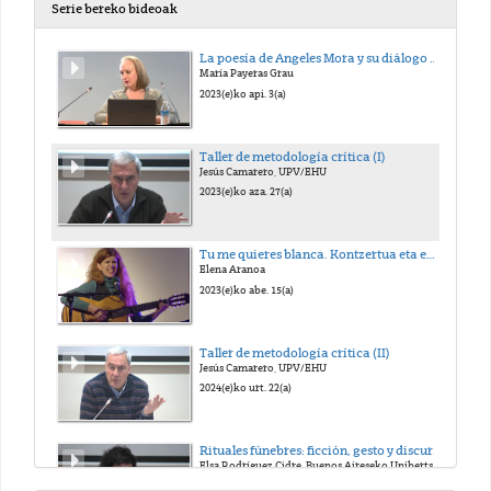
Serie bereko bideoak
La poesía de Angeles Mora y su diálogo con la cultura popular
María Payeras Grau
2023(e)ko api. 3(a)
Taller de metodología crítica (I)
Jesús Camarero, UPV/EHU
2023(e)ko aza. 27(a)
Tu me quieres blanca. Kontzertua eta emakumeen poesia errezitaldia euskaraz eta gaztelaniaz.
Elena Aranoa
2023(e)ko abe. 15(a)
Taller de metodología crítica (II)
Jesús Camarero, UPV/EHU
2024(e)ko urt. 22(a)
Rituales fúnebres: ficción, gesto y discurso en Helena de Eurípides
Elsa Rodríguez Cidre, Buenos Aireseko Unibertsitateko irakasle eta CONICETeko ikertzailea
2024(e)ko aza. 4(a)