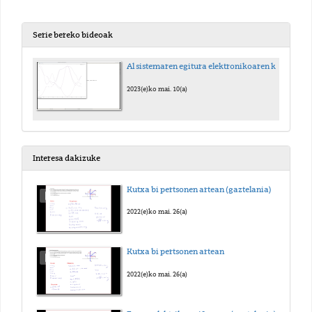
Serie bereko bideoak
Al sistemaren egitura elektronikoaren kalkulua SIESTArekin
2023(e)ko mai. 10(a)
Interesa dakizuke
Kutxa bi pertsonen artean (gaztelania)
2022(e)ko mai. 26(a)
Kutxa bi pertsonen artean
2022(e)ko mai. 26(a)