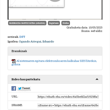
FARMAZIA FAKULTATEA (ARABA)
Inguruan
Físika
Grabaketa data: 10/05/2023
Ikusia: 449 aldiz
serieak:
DFT
Igorlea:
Ogando Arregui, Eduardo
Eranskinak
Al sistemaren egitura elektronikoaren kalkulua SIESTArekin,
gidoia
Bideo hau partekatu
URL:
IFRAME: