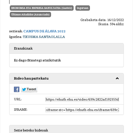
EKONOMIA ETA ENPRESA FAKULTATEA (Gasteiz)
Inguruan
Últimos Añadidos (Anunciado)
Grabaketa data: 16/12/2022
Ikusia: 594 aldiz
serieak:
CAMPUS DE ÁLAVA 2022
Igorlea:
TXUSMA SANTAOLALLA
Eranskinak
Ez dago fitxategi atxikiturik
Bideo hau partekatu
URL:
IFRAME:
Serie bereko bideoak