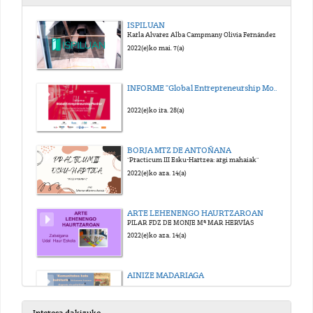
ISPILUAN
Karla Alvarez Alba Campmany Olivia Fernández
2022(e)ko mai. 7(a)
INFORME "Global Entrepreneurship Monitor"
2022(e)ko ira. 28(a)
BORJA MTZ DE ANTOÑANA
"Practicum III Esku-Hartzea: argi mahaiak"
2022(e)ko aza. 14(a)
ARTE LEHENENGO HAURTZAROAN
PILAR FDZ DE MONJE Mª MAR HERVÍAS
2022(e)ko aza. 14(a)
AINIZE MADARIAGA
2022(e)ko aza. 14(a)