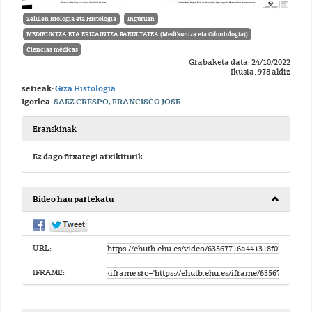
Zelulen Biologia eta Histologia
Inguruan
MEDIKUNTZA ETA ERIZAINTZA FAKULTATEA (Medikuntza eta Odontologia))
Ciencias médicas
Grabaketa data: 24/10/2022
Ikusia: 978 aldiz
serieak:
Giza Histologia
Igorlea:
SAEZ CRESPO, FRANCISCO JOSE
Eranskinak
Ez dago fitxategi atxikiturik
Bideo hau partekatu
URL:
IFRAME: