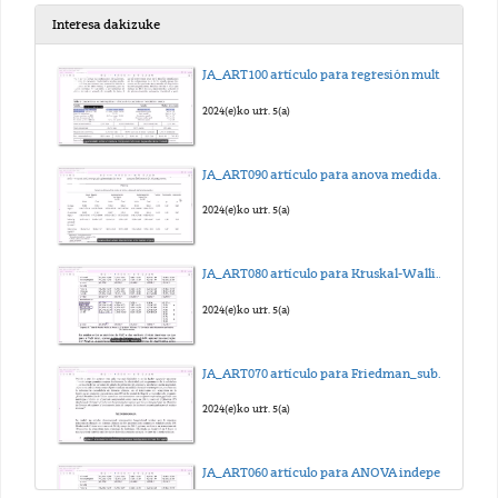
2022(e)ko urr. 13(a)
Interesa dakizuke
06_Tejido óseo_I
JA_ART100 artículo para regresión multilineal_sub_eus
2022(e)ko urr. 24(a)
2024(e)ko urr. 5(a)
07_Tejido óseo_II
JA_ART090 artículo para anova medidas repetidas_sub_eus
2022(e)ko aza. 17(a)
2024(e)ko urr. 5(a)
08_Sangre
JA_ART080 artículo para Kruskal-Wallis_sub_eus
2022(e)ko aza. 17(a)
2024(e)ko urr. 5(a)
09. Hematopoyesis
JA_ART070 artículo para Friedman_sub_eus
2022(e)ko urr. 13(a)
2024(e)ko urr. 5(a)
10_Tejidos musculares
JA_ART060 artículo para ANOVA independiente_sub_eus
2022(e)ko aza. 21(a)