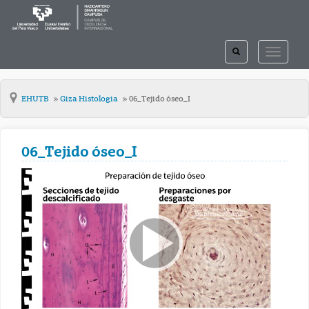
TOGGLE
TOGGLE
SEARCH
NAVIGAT
EHUTB
Giza Histologia
06_Tejido óseo_I
06_Tejido óseo_I