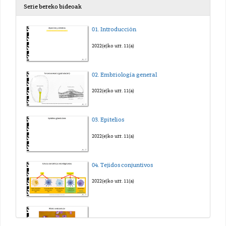
Serie bereko bideoak
01. Introducción
2022(e)ko urr. 11(a)
02. Embriología general
2022(e)ko urr. 11(a)
03. Epitelios
2022(e)ko urr. 11(a)
04. Tejidos conjuntivos
2022(e)ko urr. 11(a)