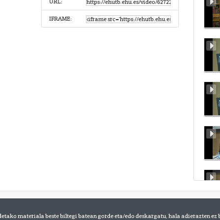
URL:
IFRAME:
detako materiala beste biltegi batean gorde eta/edo deskargatu, hala adierazten ez 