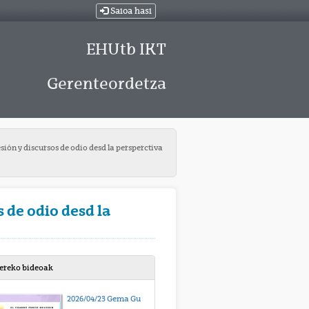
Saioa hasi
EHUtb IKT
Gerenteordetza
sión y discursos de odio desd la persperctiva
 de odio desd la
bereko bideoak
2026/04/23 Gema Gutiérrez Hernández “Genero-autodeterminazioa eta segurtasun juridikoa: oinarrizko eskubideen, erregistro-iruzurren eta pertsona trans eta intersexualen aurkako osasun-indarkeriaren artean.”