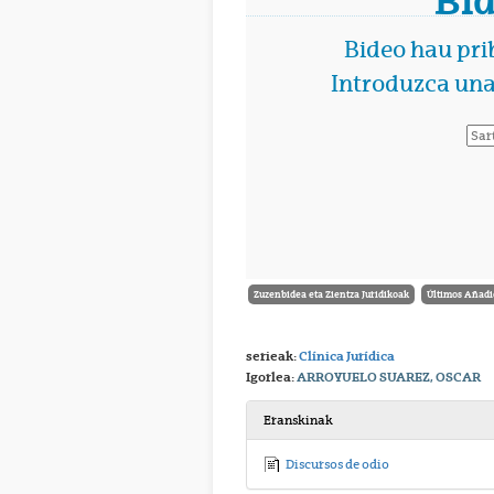
Zuzenbidea eta Zientza Juridikoak
Últimos Añadi
serieak:
Clínica Jurídica
Igorlea:
ARROYUELO SUAREZ, OSCAR
Eranskinak
Discursos de odio