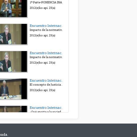
1ª Parte-PONENCIA INAUGURAL. ANTONIO BERISTAIN. UN VIVO RECUERDO.
2025(e)ko mai. 21(a)
2012(e)ko api. 23(a)
2025.01.23 Andrea Bertomeu Navarro. Esku-hartze klinikoa nazioarteko babes-eskaeren kasuan. Ikaskuntza-zerbitzua metodologiaren bidezko hurbilketa
Encuentro Internacional "Hacia una Justicia victimal". Homenaje al Prof. Antonio Beristain
2025.01.23 Andrea Bertomeu Navarro. Esku-hartze klinikoa nazioarteko babes-eskaeren kasuan. Ikaskuntza-zerbitzua metodologiaren bidezko hurbilketa
Impacto de la normativa internacional en materia de víctimas de delitos graves, especialmente de terrorismo y de abuso de poder
2025(e)ko ots. 24(a)
2012(e)ko api. 23(a)
18.02.2025 Cruz Roja (CRE) / Zehar-Errefuxiatuekin. Formación general para la realización de Informes de Apoyo Psicológicos en solicitudes de protección internacional. Solicitud de protección internacional por motivos LGTBIAQ+. Solicitud de protección internacional por motivos de género.
Encuentro Internacional "Hacia una Justicia victimal". Homenaje al Prof. Antonio Beristain
Impacto de la normativa internacional en materia de víctimas de delitos graves, especialmente de terrorismo y de abuso de poder
2025(e)ko mar. 28(a)
2012(e)ko api. 23(a)
2024.03.21 Encarnación La Spina "Asilo- eta aberrigabe-eskaeraren esparru sozio-juridikoa Europan eta Espainian"
Encuentro Internacional "Hacia una Justicia victimal". Homenaje al Prof. Antonio Beristain
El concepto de Justicia victimal en Derecho penal: Contribuciones y retos
2024(e)ko api. 8(a)
2012(e)ko api. 23(a)
2024.02.22 Ruth Mestre i Mestre “Sexu-lana: kontzeptu-mugaketa eta eskubideak”
Encuentro Internacional "Hacia una Justicia victimal"
¿Qué aporta a la sociedad el conocimiento victimológico?. ¿Y la sociedad al conocimiento victimológico?.
2024(e)ko ots. 27(a)
2012(e)ko api. 23(a)
bada.
Encuentro Internacional "Hacia una Justicia victimal". Homenaje al Prof. Antonio Beristain