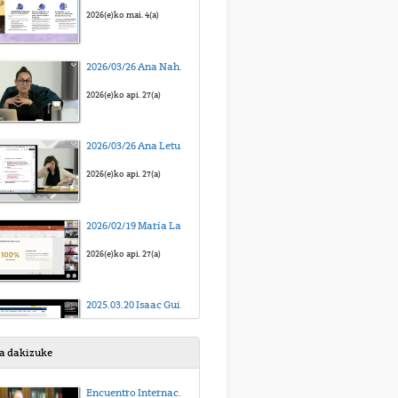
2026(e)ko mai. 4(a)
2026/03/26 Ana Nahxeli Beas Garcia “10/2022 Lege Organikoaren esparruan adostasuna kimikoki baliogabetuz egindako sexu-erasoak: froga-erronkak eta epaitzea”
2026(e)ko api. 27(a)
2026/03/26 Ana Leturia Navaroa “GRAL/MAL klinikoak idazteko eta ahozko defentsarako gakoak”
2026(e)ko api. 27(a)
2026/02/19 María Laura Serra “Desgaitasuna, osasun mentala eta ahalmen juridikoa: hainbat gako justizia sozialaran ikuspegitik”
2026(e)ko api. 27(a)
2025.03.20 Isaac Guijarro "Eskubideen teoriatik sexu-orientazio, genero-identitate edo -adierazpen edo sexu-ezaugarriengatiko diskriminazioaren, gertakarien eta gorroto-delituen biktimen (des)babesaren errealitatera: eragile juridikoen zeregina."
2025(e)ko mar. 26(a)
sa dakizuke
2025.04.30 Amanda Verrone "Lurraldearen kontrol heteropatriarkala emakumeen lurrarekiko eskubide eza"
Encuentro Internacional Hacia una Justicia Victimal. Homenaje al Prof. Antonio Beristain