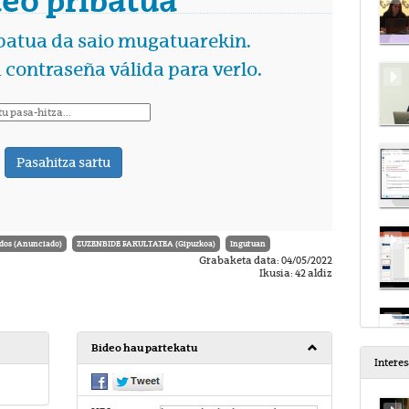
dos (Anunciado)
ZUZENBIDE FAKULTATEA (Gipuzkoa)
Inguruan
Grabaketa data: 04/05/2022
Ikusia: 42 aldiz
Bideo hau partekatu
Intere