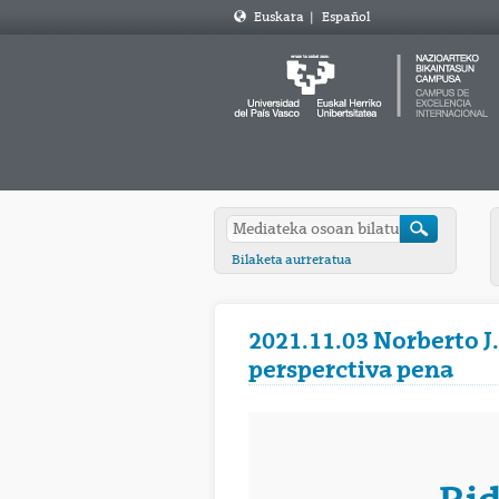
Euskara
|
Español
Bilaketa aurreratua
2021.11.03 Norberto J.
persperctiva pena