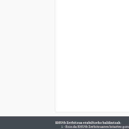
EHUtb Zerbitzua erabiltzeko baldintzak:
1.- Ezin da EHUtb Zerbitzuaren bitartez gor