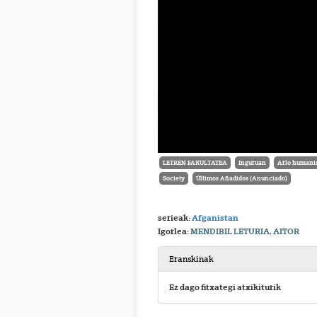
LETREN FAKULTATEA
Inguruan
Arlo humanis
Society
Últimos Añadidos (Anunciado)
serieak:
Afganistan
Igorlea:
MENDIBIL LETURIA, AITOR
Eranskinak
Ez dago fitxategi atxikiturik