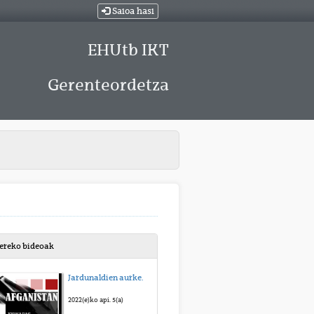
Saioa hasi
EHUtb IKT
Gerenteordetza
bereko bideoak
Jardunaldien aurkezpena
2022(e)ko api. 5(a)