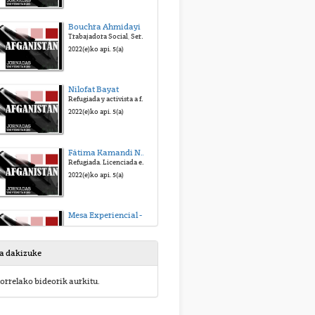
Bouchra Ahmidayi
Trabajadora Social, Servicio de Acogida Temporal (Protección Internacional) Accem en Vitoria Gasteiz
2022(e)ko api. 5(a)
Nilofat Bayat
Refugiada y activista a favor de derechos de la mujer. Abogada y Capitana del Equipo Paraolímpico de baloncesto de Afganistán
2022(e)ko api. 5(a)
Fátima Kamandi Naseer
Refugiada. Licenciada en Estudios Internacionales por la Universidad Internacional en la India y premiada por la defensa de la mujer en Afganistán
2022(e)ko api. 5(a)
Mesa Experiencial - Turno de Preguntas
2022(e)ko api. 5(a)
sa dakizuke
Pedro Valdés Guía
orrelako bideorik aurkitu.
Doctor en Gobierno y Cultura de las Organizaciones por la Universidad de Navarra y docente en CESEDEN
2022(e)ko api. 6(a)