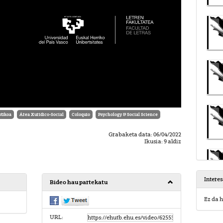
tikoa
Área Xurídico-Social
Coloquio
Psychology & Social Science
Grabaketa data: 06/04/2022
Ikusia: 9 aldiz
Intere
Bideo hau partekatu
Ez da h
URL: