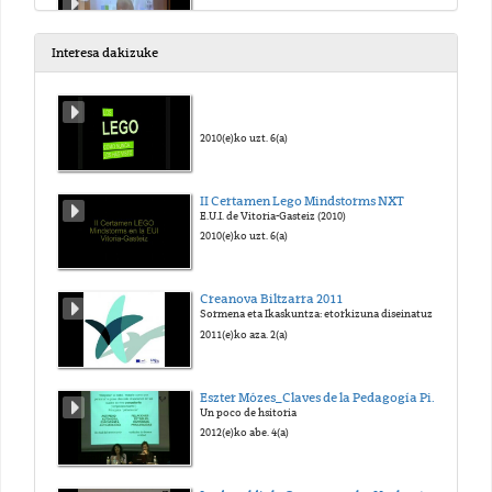
2021(e)ko aza. 8(a)
Interesa dakizuke
14UIK 20140630 Eva Kallo p1 Educar sin violencia
2021(e)ko aza. 8(a)
2010(e)ko uzt. 6(a)
14UIK Anna Tardós Dando de desayunar al llegar a la Escuela Infantil y empezar bien la mañana
II Certamen Lego Mindstorms NXT
E.U.I. de Vitoria-Gasteiz (2010)
2021(e)ko aza. 29(a)
2010(e)ko uzt. 6(a)
14UIK Judith Kelemen Vistiéndoles para ir a jugar
Creanova Biltzarra 2011
Sormena eta Ikaskuntza: etorkizuna diseinatuz
2021(e)ko aza. 29(a)
2011(e)ko aza. 2(a)
14UIK Eva Kallo p2 Educar sin violencia
Eszter Mózes_Claves de la Pedagogía Pikler-Lóczy-15-01-2012
Un poco de hsitoria
2021(e)ko aza. 29(a)
2012(e)ko abe. 4(a)