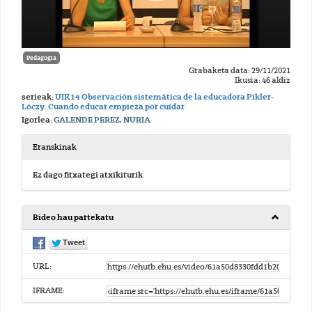
Pedagogia
Grabaketa data: 29/11/2021
Ikusia: 46 aldiz
serieak:
UIK14 Observación sistemática de la educadora Pikler-
Lóczy. Cuando educar empieza por cuidar
Igorlea:
GALENDE PEREZ, NURIA
Eranskinak
Ez dago fitxategi atxikiturik
Bideo hau partekatu
URL:
IFRAME: