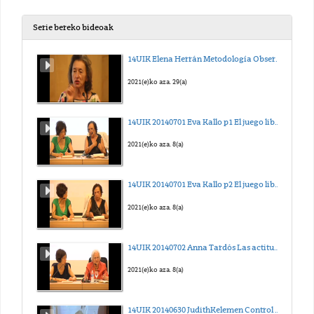
Serie bereko bideoak
14UIK Elena Herrán Metodología Observacional en la Escuela infantil Emmi Pikler de Budapest
2021(e)ko aza. 29(a)
14UIK 20140701 Eva Kallo p1 El juego libre y autónomo y el
2021(e)ko aza. 8(a)
14UIK 20140701 Eva Kallo p2 El juego libre y autónomo y el
2021(e)ko aza. 8(a)
14UIK 20140702 Anna Tardós Las actitudes educativas del mo
2021(e)ko aza. 8(a)
14UIK 20140630 JudithKelemen Control de esfínteres en la E I Emmi Pkler