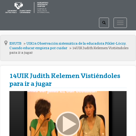
TOGGLE
TOGGLE
SEARCH
NAVIGAT
EHUTB
UIK14 Observación sistemática de la educadora Pikler-Lóczy.
Cuando educar empieza por cuidar
14UIK Judith Kelemen Vistiéndoles
para ir a jugar
14UIK Judith Kelemen Vistiéndoles
para ir a jugar