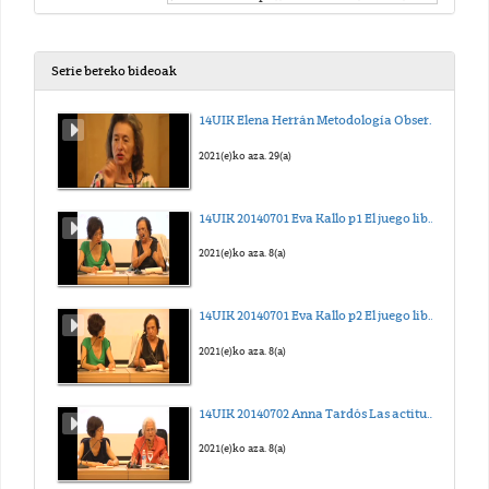
Serie bereko bideoak
14UIK Elena Herrán Metodología Observacional en la Escuela infantil Emmi Pikler de Budapest
2021(e)ko aza. 29(a)
14UIK 20140701 Eva Kallo p1 El juego libre y autónomo y el
2021(e)ko aza. 8(a)
14UIK 20140701 Eva Kallo p2 El juego libre y autónomo y el
2021(e)ko aza. 8(a)
14UIK 20140702 Anna Tardós Las actitudes educativas del mo
2021(e)ko aza. 8(a)