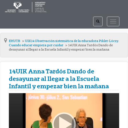
TOGGLE
TOGGLE
SEARCH
NAVIGAT
EHUTB
UIK14 Observación sistemática de la educadora Pikler-Lóczy.
Cuando educar empieza por cuidar
14UIK Anna Tardós Dando de
desayunar al llegar a la Escuela Infantil y empezar bien la mañana
14UIK Anna Tardós Dando de
desayunar al llegar a la Escuela
Infantil y empezar bien la mañana