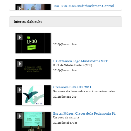
14UIK 20140630 JudithKelemen Control de esfínteres en la E I Emmi Pkler
2021(e)ko aza. 8(a)
Interesa dakizuke
14UIK 20140630 Eva Kallo p1 Educar sin violencia
2021(e)ko aza. 8(a)
2010(e)ko uzt. 6(a)
14UIK Anna Tardós Dando de desayunar al llegar a la Escuela Infantil y empezar bien la mañana
II Certamen Lego Mindstorms NXT
E.U.I. de Vitoria-Gasteiz (2010)
2021(e)ko aza. 29(a)
2010(e)ko uzt. 6(a)
14UIK Judith Kelemen Vistiéndoles para ir a jugar
Creanova Biltzarra 2011
Sormena eta Ikaskuntza: etorkizuna diseinatuz
2021(e)ko aza. 29(a)
2011(e)ko aza. 2(a)
14UIK Eva Kallo p2 Educar sin violencia
Eszter Mózes_Claves de la Pedagogía Pikler-Lóczy-15-01-2012
Un poco de hsitoria
2021(e)ko aza. 29(a)
2012(e)ko abe. 4(a)