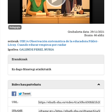
Pedagogia
Grabaketa data: 29/11/2021
Ikusia: 66 aldiz
serieak:
UIK14 Observación sistemática de la educadora Pikler-
Lóczy. Cuando educar empieza por cuidar
Igorlea:
GALENDE PEREZ, NURIA
Eranskinak
Ez dago fitxategi atxikiturik
Bideo hau partekatu
URL:
IFRAME: