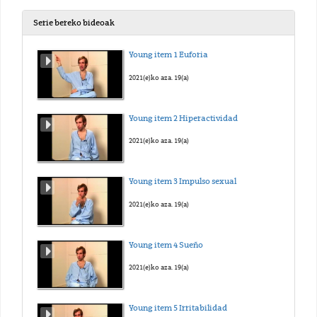
Serie bereko bideoak
Young item 1 Euforia
2021(e)ko aza. 19(a)
Young item 2 Hiperactividad
2021(e)ko aza. 19(a)
Young item 3 Impulso sexual
2021(e)ko aza. 19(a)
Young item 4 Sueño
2021(e)ko aza. 19(a)
Young item 5 Irritabilidad