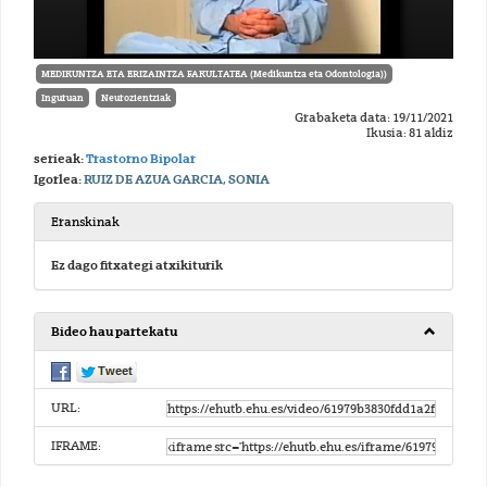
MEDIKUNTZA ETA ERIZAINTZA FAKULTATEA (Medikuntza eta Odontologia))
Inguruan
Neurozientziak
Grabaketa data: 19/11/2021
Ikusia: 81 aldiz
serieak:
Trastorno Bipolar
Igorlea:
RUIZ DE AZUA GARCIA, SONIA
Eranskinak
Ez dago fitxategi atxikiturik
Bideo hau partekatu
URL:
IFRAME: