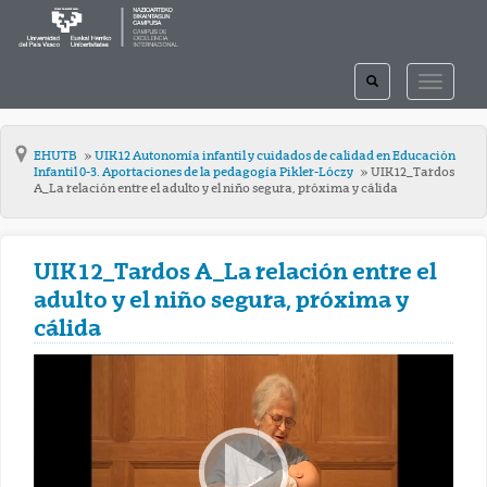
TOGGLE
TOGGLE
SEARCH
NAVIGAT
EHUTB
UIK12 Autonomía infantil y cuidados de calidad en Educación
Infantil 0-3. Aportaciones de la pedagogía Pikler-Lóczy
UIK12_Tardos
A_La relación entre el adulto y el niño segura, próxima y cálida
UIK12_Tardos A_La relación entre el
adulto y el niño segura, próxima y
cálida