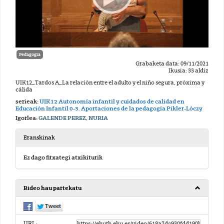
Pedagogia
Grabaketa data: 09/11/2021
Ikusia: 33 aldiz
UIK12_Tardos A_La relación entre el adulto y el niño segura, próxima y
cálida
serieak:
UIK12 Autonomía infantil y cuidados de calidad en
Educación Infantil 0-3. Aportaciones de la pedagogía Pikler-Lóczy
Igorlea:
GALENDE PEREZ, NURIA
Eranskinak
Ez dago fitxategi atxikiturik
Bideo hau partekatu
URL: