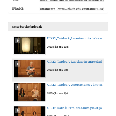
IFRAME:
Serie bereko bideoak
UIK12_Tardos A_La autonomia de los niños pequeños y sus condiciones
2021(e)ko aza. 29(a)
UIK12_Tardos A_La relación entre el adulto y el niño segura, próxima y cálida
2021(e)ko aza. 9(a)
UIK12_Tardos A_Aportaciones y límites en la aplicación y comunicación del pensamiento de Pikler
2021(e)ko aza. 9(a)
UIK12_Kálló É_El rol del adulto y la organización de la vida en grupo. La educadora de referencia