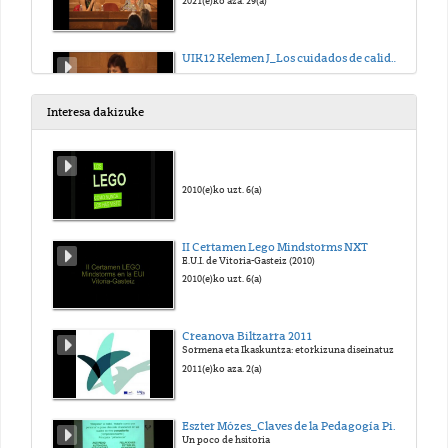
2021(e)ko aza. 29(a)
UIK12 Kelemen J_Los cuidados de calidad en 0-3
2021(e)ko aza. 29(a)
Interesa dakizuke
UIK12_Últimas preguntas
2021(e)ko aza. 29(a)
2010(e)ko uzt. 6(a)
UIK12_Kálló É_El papel del lenguaje hablado en la relación con los niños pequeños
II Certamen Lego Mindstorms NXT
E.U.I. de Vitoria-Gasteiz (2010)
2022(e)ko mar. 30(a)
2010(e)ko uzt. 6(a)
UIK12_Kálló É_Socialización y conflictos en la primera infancia
Creanova Biltzarra 2011
Sormena eta Ikaskuntza: etorkizuna diseinatuz
2022(e)ko mar. 30(a)
2011(e)ko aza. 2(a)
UIK12 Kálló É_El rol del adulto y la organización de la vida en grupo. La educadora de referencia
Eszter Mózes_Claves de la Pedagogía Pikler-Lóczy-15-01-2012
Un poco de hsitoria