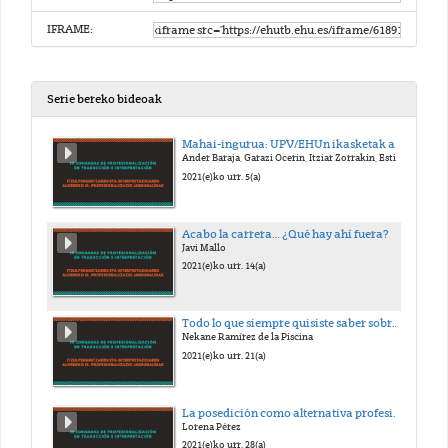
IFRAME:
Serie bereko bideoak
Mahai-ingurua: UPV/EHUn ikasketak amaitu ondoren lan-merkatuan sartzea
Ander Baraja, Garazi Ocerin, Itziar Zorrakin, Estibaliz Zufiaur
2021(e)ko urr. 5(a)
Acabo la carrera… ¿Qué hay ahí fuera?
Javi Mallo
2021(e)ko urr. 14(a)
Todo lo que siempre quisiste saber sobre fiscalidady nunca te atreviste a preguntar
Nekane Ramírez de la Piscina
2021(e)ko urr. 21(a)
La posedición como alternativa profesional: todo lo que necesitassaber para sacarle el máximo partido a las nuevas tecnologías
Lorena Pérez
2021(e)ko urr. 28(a)