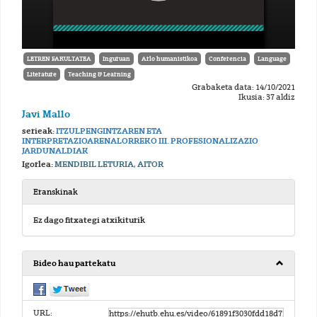
LETREN FAKULTATEA
Inguruan
Arlo humanistikoa
Conferencia
Language
Literature
Teaching & Learning
Grabaketa data: 14/10/2021
Ikusia: 37 aldiz
Javi Mallo
serieak:
ITZULPENGINTZAREN ETA
INTERPRETAZIOARENALORREKO III. PROFESIONALIZAZIO
JARDUNALDIAK
Igorlea:
MENDIBIL LETURIA, AITOR
Eranskinak
Ez dago fitxategi atxikiturik
Bideo hau partekatu
URL: