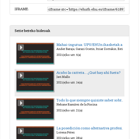
IFRAME:
Serie bereko bideoak
Mahai-ingurua: UPV/EHUn ikasketak amaitu ondoren lan-merkatuan sartzea
Ander Baraja, Garazi Ocerin, Itziar Zorrakin, Estibaliz Zufiaur
2021(e)ko urr. 5(a)
Acabo la carrera… ¿Qué hay ahí fuera?
Javi Mallo
2021(e)ko urr. 14(a)
Todo lo que siempre quisiste saber sobre fiscalidady nunca te atreviste a preguntar
Nekane Ramírez de la Piscina
2021(e)ko urr. 21(a)
La posedición como alternativa profesional: todo lo que necesitassaber para sacarle el máximo partido a las nuevas tecnologías
Lorena Pérez
2021(e)ko urr. 28(a)