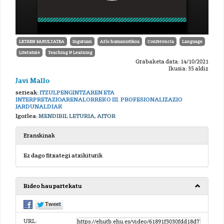
LETREN FAKULTATEA
Inguruan
Arlo humanistikoa
Conferencia
Language
Literature
Teaching & Learning
Grabaketa data: 14/10/2021
Ikusia: 35 aldiz
Javi Mallo
serieak:
ITZULPENGINTZAREN ETA
INTERPRETAZIOARENALORREKO III. PROFESIONALIZAZIO
JARDUNALDIAK
Igorlea:
MENDIBIL LETURIA, AITOR
Eranskinak
Ez dago fitxategi atxikiturik
Bideo hau partekatu
URL: