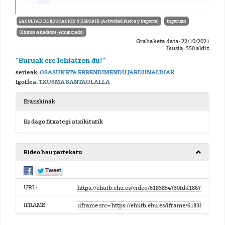
FACULTAD DE EDUCACION Y DEPORTE (Actividad Fisica y Deporte)
Inguruan
Últimos Añadidos (Anunciado)
Grabaketa data: 22/10/2021
Ikusia: 550 aldiz
"Buruak ere lehiatzen du!"
serieak:
OSASUN ETA ERRENDIMENDU JARDUNALDIAK
Igorlea:
TXUSMA SANTAOLALLA
Eranskinak
Ez dago fitxategi atxikiturik
Bideo hau partekatu
URL:
IFRAME: