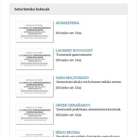
Serie bereko bideoak
AURKEZPENA
2021(e)ko urr. 22(a)
LAURENT BOUSQUET
"Dominatik gaixotasunera"
2021(e)ko urr. 22(a)
SARA MALDONADO
"Intentsitate altuko eta bolumen txikiko entrenamendu interbalikoa, hantura sistemikoaren modulatzaile gisa gaixotasun trasmitigarri eta ez-transmitigarrietan"
2021(e)ko urr. 22(a)
JAVIER ORBAÑANOS
"Zientziatik praktikara, erresistentzia kiroletako entrenamenduaren programazioan"
2021(e)ko urr. 22(a)
IÑIGO MUJIKA
"Banakako eta taldeko kiroletako periodizazio integratua"