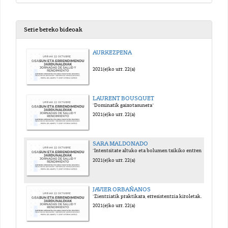
Serie bereko bideoak
AURKEZPENA
2021(e)ko urr. 22(a)
LAURENT BOUSQUET
"Dominatik gaixotasunera"
2021(e)ko urr. 22(a)
SARA MALDONADO
"Intentsitate altuko eta bolumen txikiko entrenamendu interbalikoa, hantura sistemikoaren modulatzaile gisa gaixotasun trasmitigarri eta ez-transmitigarrietan"
2021(e)ko urr. 22(a)
JAVIER ORBAÑANOS
"Zientziatik praktikara, erresistentzia kiroletako entrenamenduaren programazioan"
2021(e)ko urr. 22(a)