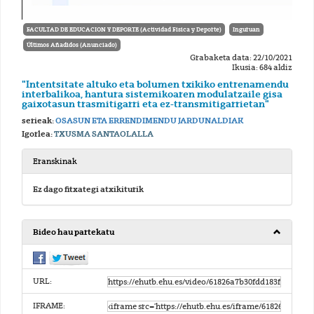
FACULTAD DE EDUCACION Y DEPORTE (Actividad Fisica y Deporte)
Inguruan
Últimos Añadidos (Anunciado)
Grabaketa data: 22/10/2021
Ikusia: 684 aldiz
"Intentsitate altuko eta bolumen txikiko entrenamendu
interbalikoa, hantura sistemikoaren modulatzaile gisa
gaixotasun trasmitigarri eta ez-transmitigarrietan"
serieak:
OSASUN ETA ERRENDIMENDU JARDUNALDIAK
Igorlea:
TXUSMA SANTAOLALLA
Eranskinak
Ez dago fitxategi atxikiturik
Bideo hau partekatu
URL:
IFRAME: