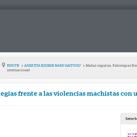
EHUTB
ASKE ETA BIZIRIK NAHI GAITUGU
Mahai-ingurua: Estrategias fre
internacional
egias frente a las violencias machistas con
Serie 