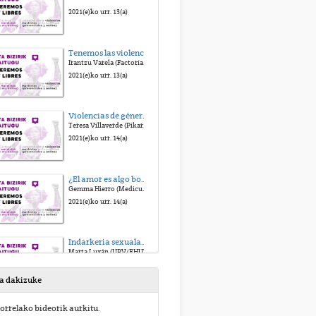
2021(e)ko urr. 13(a)
Tenemos las violencias que toleramos: machismo, discursos de odio y herramientas para deslegitimarlos
Irantzu Varela (Factoría Lila)
2021(e)ko urr. 13(a)
Violencias de género digitales
Teresa Villaverde (Pikara Magazina)
2021(e)ko urr. 14(a)
¿El amor es algo bonito que se controla online?
Gemma Hierro (Medicusmundi Gipuzkoa)
2021(e)ko urr. 14(a)
Indarkeria sexualaren tiradera irekiz: USVreact-en oinarritutako hausnarketak eta proposamenak
Marta Luxán (UPV/EHU)
2021(e)ko urr. 14(a)
sa dakizuke
Mahai-ingurua: Violencias simbólicas y violencias sexuales
orrelako bideorik aurkitu.
Galdera tartea