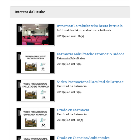
2021(e)ko api. 28(a)
Interesa dakizuke
Informatika fakultateko bisita birtuala
Informatika fakultateko bisita birtuala
2012(e)ko mai. 16(a)
Farmazia Fakultateko Promozio Bideoa
Farmazia Fakultatea
2013(e)ko urt. 9(a)
Vídeo Promocional Facultad de Farmacia
Facultad de Farmacia
2013(e)ko urt. 9(a)
Grado en Farmacia
Facultad de Farmacia
2013(e)ko urt. 10(a)
Grado en Ciencias Ambientales