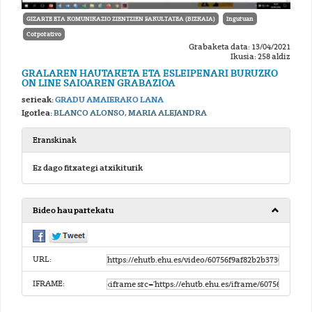
GIZARTE ETA KOMUNIKAZIO ZIENTZIEN FAKULTATEA (BIZKAIA)
Inguruan
Corporativo
Grabaketa data: 13/04/2021
Ikusia: 258 aldiz
GRALAREN HAUTAKETA ETA ESLEIPENARI BURUZKO
ON LINE SAIOAREN GRABAZIOA
serieak:
GRADU AMAIERAKO LANA
Igorlea:
BLANCO ALONSO, MARIA ALEJANDRA
Eranskinak
Ez dago fitxategi atxikiturik
Bideo hau partekatu
URL:
IFRAME: