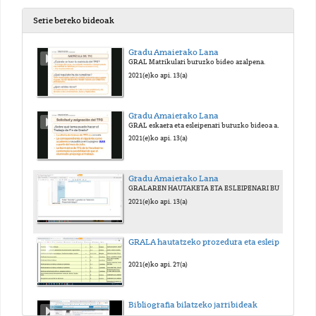
Serie bereko bideoak
Gradu Amaierako Lana
GRAL Matrikulari buruzko bideo azalpena.
2021(e)ko api. 13(a)
Gradu Amaierako Lana
GRAL eskaera eta esleipenari buruzko bideoa azalpena.
2021(e)ko api. 13(a)
Gradu Amaierako Lana
GRALAREN HAUTAKETA ETA ESLEIPENARI BURUZKO ON LINE SAIOAREN GRABAZIOA
2021(e)ko api. 13(a)
GRALA hautatzeko prozedura eta esleipena
2021(e)ko api. 27(a)
Bibliografia bilatzeko jarribideak