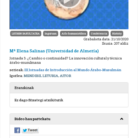
LETREN FAKULTATEA
Inguruan
Arlo humanistikoa
Conferencia
History
Grabaketa data: 21/10/2020
Ikusia: 207 aldiz
Mª Elena Salinas (Universidad de Almería)
Jornada 3: ¿Cambio o continuidad? La innovación cultural y técnica
árabo-musulmana
serieak:
III Jornadas de Introducción al Mundo Árabo-Musulmán
Igorlea:
MENDIBIL LETURIA, AITOR
Eranskinak
Ez dago fitxategi atxikiturik
Bideo hau partekatu