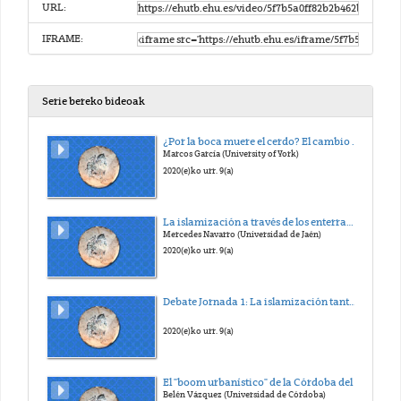
URL:
IFRAME:
Serie bereko bideoak
¿Por la boca muere el cerdo? El cambio alimentario de la nueva sociedad
Marcos García (University of York)
2020(e)ko urr. 9(a)
La islamización a través de los enterramientos. El caso de Marroquíes Bajos (Jaén)
Mercedes Navarro (Universidad de Jaén)
2020(e)ko urr. 9(a)
Debate Jornada 1: La islamización tanto en la vida como en la muerte
2020(e)ko urr. 9(a)
El "boom urbanístico" de la Córdoba del siglo X: los arrabales occidentales
Belén Vázquez (Universidad de Córdoba)