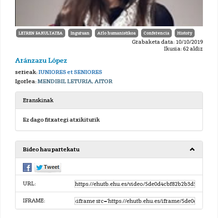
LETREN FAKULTATEA
Inguruan
Arlo humanistikoa
Conferencia
History
Grabaketa data: 10/10/2019
Ikusia: 62 aldiz
Aránzazu López
serieak:
IUNIORES et SENIORES
Igorlea:
MENDIBIL LETURIA, AITOR
Eranskinak
Ez dago fitxategi atxikiturik
Bideo hau partekatu
URL:
IFRAME: