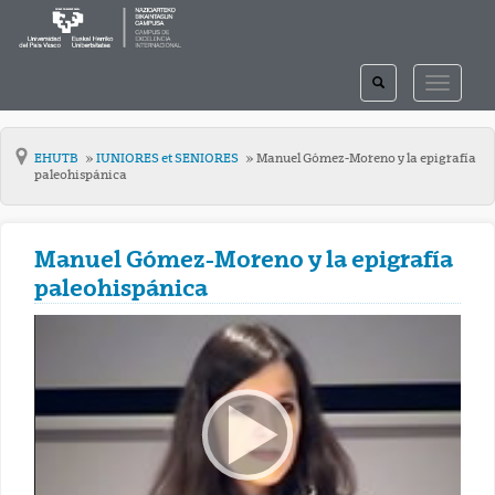
TOGGLE
TOGGLE
SEARCH
NAVIGAT
EHUTB
IUNIORES et SENIORES
Manuel Gómez-Moreno y la epigrafía
paleohispánica
Manuel Gómez-Moreno y la epigrafía
paleohispánica