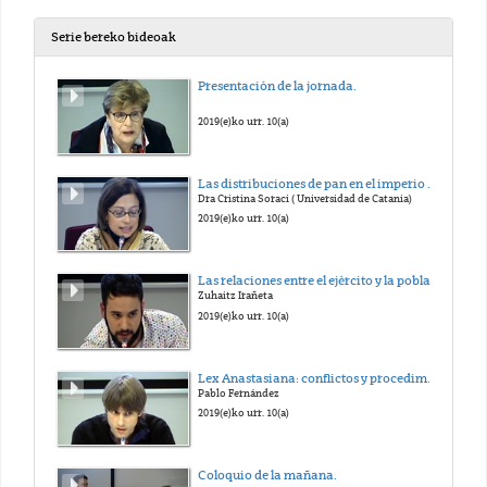
Serie bereko bideoak
Presentación de la jornada.
2019(e)ko urr. 10(a)
Las distribuciones de pan en el imperio romano
Dra Cristina Soraci ( Universidad de Catania)
2019(e)ko urr. 10(a)
Las relaciones entre el ejército y la población local en el Oriente romano (ss. I-IV)
Zuhaitz Irañeta
2019(e)ko urr. 10(a)
Lex Anastasiana: conflictos y procedimiento
Pablo Fernández
2019(e)ko urr. 10(a)
Coloquio de la mañana.