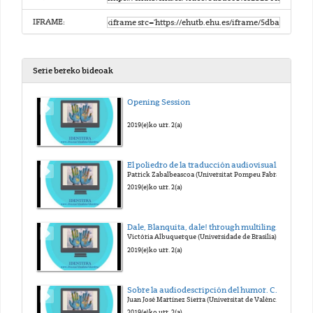
IFRAME:
Serie bereko bideoak
Opening Session
2019(e)ko urr. 2(a)
El poliedro de la traducción audiovisual: ¿Qué cara tiene el humor?
Patrick Zabalbeascoa (Universitat Pompeu Fabra)
2019(e)ko urr. 2(a)
Dale, Blanquita, dale! through multilingualism and acessibility
Victória Albuquerque (Universidade de Brasilia)
2019(e)ko urr. 2(a)
Sobre la audiodescripción del humor. Cuando la imagen no basta
Juan José Martínez Sierra (Universitat de València)
2019(e)ko urr. 2(a)