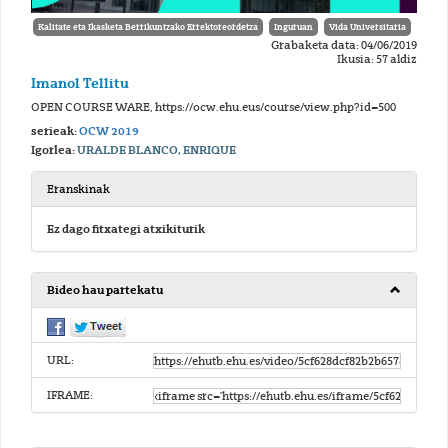
Kalitate eta Ikasketa Berrikuntzako Errektoreordetza
Inguruan
Vida Universitaria
Grabaketa data: 04/06/2019
Ikusia: 57 aldiz
Imanol Tellitu
OPEN COURSE WARE, https://ocw.ehu.eus/course/view.php?id=500
serieak:
OCW 2019
Igorlea:
URALDE BLANCO, ENRIQUE
Eranskinak
Ez dago fitxategi atxikiturik
Bideo hau partekatu
URL:
IFRAME: