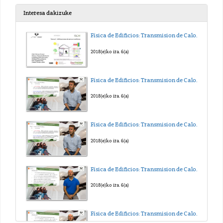
2019(e)ko eka. 21(a)
Interesa dakizuke
Lanaren Ekonomia
Física de Edificios: Transmision de Calor y Masa. Tema 5
Garikoitz Otazua
2019(e)ko eka. 7(a)
2018(e)ko ira. 6(a)
Familia-Orientazioa
Física de Edificios: Transmision de Calor y Masa. Tema 4
Irune Ibarra
2019(e)ko mai. 24(a)
2018(e)ko ira. 6(a)
Ingeniaritzaren Oinarri Matematikoak
Física de Edificios: Transmision de Calor y Masa. Tema 3
Raquel Fuente, Ayesta, Gil, Peña , Royo
2019(e)ko mai. 24(a)
2018(e)ko ira. 6(a)
Contabilidad de Costes y de Gestión
Física de Edificios: Transmision de Calor y Masa. Tema 2
Eduardo Malles
2019(e)ko eka. 4(a)
2018(e)ko ira. 6(a)
Química Orgánica En Biociencias
Física de Edificios: Transmision de Calor y Masa. Tema 1
Imanol Tellitu