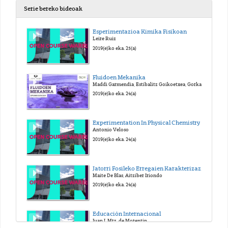
Serie bereko bideoak
Esperimentazioa Kimika Fisikoan
Leire Ruiz
2019(e)ko eka. 25(a)
Fluidoen Mekanika
Maddi Garmendia, Estibalitz Goikoetxea, Gorka Alberro, Joseba Aramburu, Ganix Esnaola
2019(e)ko eka. 24(a)
Experimentation In Physical Chemistry
Antonio Veloso
2019(e)ko eka. 24(a)
Jatorri Fosileko Erregaien Karakterizazio Eta Logistika
Maite De Blas, Aitziber Iriondo
2019(e)ko eka. 24(a)
Educación Internacional
Juan I. Mtz. de Morentin