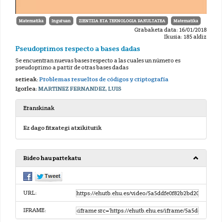
Matematika
Inguruan
ZIENTZIA ETA TEKNOLOGIA FAKULTATEA
Matematika
Grabaketa data: 16/01/2018
Ikusia: 185 aldiz
Pseudoprimos respecto a bases dadas
Se encuentran nuevas bases respecto a las cuales un número es
pseudoprimo a partir de otras bases dadas
serieak:
Problemas resueltos de códigos y criptografía
Igorlea:
MARTINEZ FERNANDEZ, LUIS
Eranskinak
Ez dago fitxategi atxikiturik
Bideo hau partekatu
URL:
IFRAME: