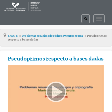
TOGGLE
TOGGLE
SEARCH
NAVIGAT
EHUTB
Problemas resueltos de códigos y criptografía
Pseudoprimos
respecto a bases dadas
Pseudoprimos respecto a bases dadas