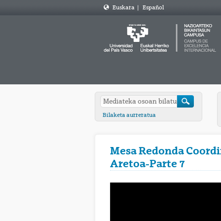
Euskara
|
Español
Bilaketa aurreratua
Mesa Redonda Coordin
Aretoa-Parte 7