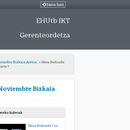
Saioa hasi
EHUtb IKT
Gerenteordetza
viembre Bizkaia Aretoa
Mesa Redonda
arte 7
 Noviembre Bizkaia
bereko bideoak
Mesa Redonda Coordinación de Actividades Empresariales-22 de Noviembre Bizkaia Aretoa-Parte 1