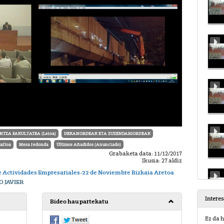
TZA FAKULTATEA (Leioa)
DEKANORDEAK ETA ZUZENDARIORDEAK
arloa
Mesa redonda
Últimos Añadidos (Anunciado)
Grabaketa data: 11/12/2017
Ikusia: 27 aldiz
 Actividades Empresariales-22 de Noviembre Bizkaia Aretoa
 JAVIER
Intere
Bideo hau partekatu
Ez da h