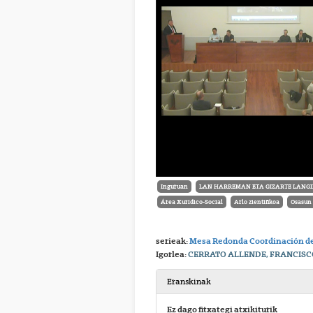
Inguruan
LAN HARREMAN ETA GIZARTE LANGIN
Área Xurídico-Social
Arlo zientifikoa
Osasun 
serieak:
Mesa Redonda Coordinación de
Igorlea:
CERRATO ALLENDE, FRANCISCO
Eranskinak
Ez dago fitxategi atxikiturik