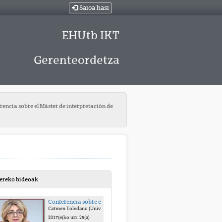
Saioa hasi
EHUtb IKT
Gerenteordetza
encia sobre el Máster de interpretación de
bereko bideoak
Conferencia sobre el Máster de interpretación de conferencias
Carmen Toledano (Universidad de La Laguna)
2017(e)ko urr. 25(a)