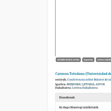
LETREN FAKULTATEA
Inguruan
Letren Fakul
Carmen Toledano (Universidad d
serieak:
Conferencia sobre Máster de i
Igorlea:
MENDIBIL LETURIA, AITOR
Fakultatea:
Letren Fakultatea
Eranskinak
Ez dago fitxategi atxikiturik