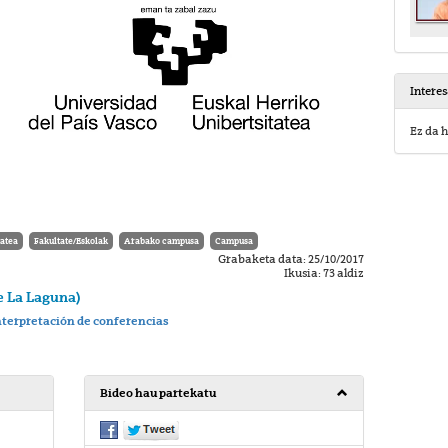
Intere
Ez da h
tatea
Fakultate/Eskolak
Arabako campusa
Campusa
Grabaketa data: 25/10/2017
Ikusia: 73 aldiz
e La Laguna)
nterpretación de conferencias
Bideo hau partekatu