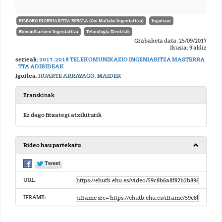
BILBOKO INGENIARITZA ESKOLA (Goi Mailako Ingeniaritza)
Inguruan
Komunikazioen Ingeniaritza
Teknologia Zientziak
Grabaketa data: 25/09/2017
Ikusia: 9 aldiz
serieak:
2017-2018 TELEKOMUNIKAZIO INGENIARITZA MASTERRA
- TTA ADIBIDEAK
Igorlea:
HUARTE ARRAYAGO, MAIDER
Eranskinak
Ez dago fitxategi atxikiturik
Bideo hau partekatu
URL:
IFRAME: